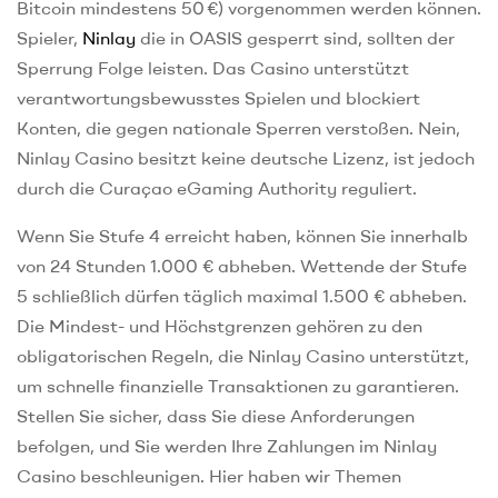
Bitcoin mindestens 50 €) vorgenommen werden können.
Spieler,
Ninlay
die in OASIS gesperrt sind, sollten der
Sperrung Folge leisten. Das Casino unterstützt
verantwortungsbewusstes Spielen und blockiert
Konten, die gegen nationale Sperren verstoßen. Nein,
Ninlay Casino besitzt keine deutsche Lizenz, ist jedoch
durch die Curaçao eGaming Authority reguliert.
Wenn Sie Stufe 4 erreicht haben, können Sie innerhalb
von 24 Stunden 1.000 € abheben. Wettende der Stufe
5 schließlich dürfen täglich maximal 1.500 € abheben.
Die Mindest- und Höchstgrenzen gehören zu den
obligatorischen Regeln, die Ninlay Casino unterstützt,
um schnelle finanzielle Transaktionen zu garantieren.
Stellen Sie sicher, dass Sie diese Anforderungen
befolgen, und Sie werden Ihre Zahlungen im Ninlay
Casino beschleunigen. Hier haben wir Themen