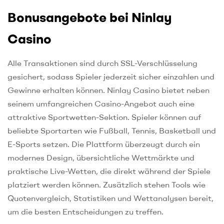
Bonusangebote bei Ninlay
Casino
Alle Transaktionen sind durch SSL-Verschlüsselung
gesichert, sodass Spieler jederzeit sicher einzahlen und
Gewinne erhalten können. Ninlay Casino bietet neben
seinem umfangreichen Casino-Angebot auch eine
attraktive Sportwetten-Sektion. Spieler können auf
beliebte Sportarten wie Fußball, Tennis, Basketball und
E-Sports setzen. Die Plattform überzeugt durch ein
modernes Design, übersichtliche Wettmärkte und
praktische Live-Wetten, die direkt während der Spiele
platziert werden können. Zusätzlich stehen Tools wie
Quotenvergleich, Statistiken und Wettanalysen bereit,
um die besten Entscheidungen zu treffen.