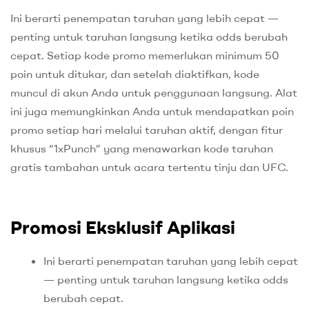
Ini berarti penempatan taruhan yang lebih cepat —
penting untuk taruhan langsung ketika odds berubah
cepat. Setiap kode promo memerlukan minimum 50
poin untuk ditukar, dan setelah diaktifkan, kode
muncul di akun Anda untuk penggunaan langsung. Alat
ini juga memungkinkan Anda untuk mendapatkan poin
promo setiap hari melalui taruhan aktif, dengan fitur
khusus “1xPunch” yang menawarkan kode taruhan
gratis tambahan untuk acara tertentu tinju dan UFC.
Promosi Eksklusif Aplikasi
Ini berarti penempatan taruhan yang lebih cepat
— penting untuk taruhan langsung ketika odds
berubah cepat.