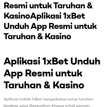
UK
Resmi untuk Taruhan &
KasinoAplikasi 1xBet
Unduh App Resmi untuk
Taruhan & Kasino
Aplikasi 1xBet Unduh
App Resmi untuk
Taruhan & Kasino
Aplikasi mobile 1xBet menyediakan solusi taruhan
lengkap yang disesuaikan khusus untuk pemain