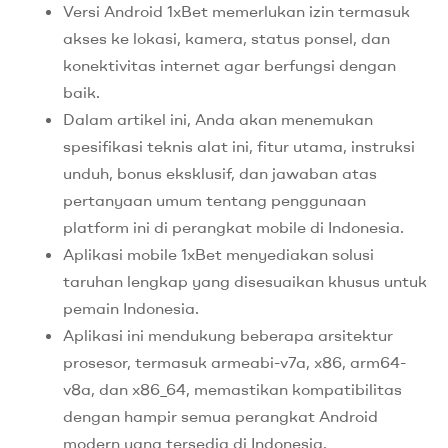
Versi Android 1xBet memerlukan izin termasuk
akses ke lokasi, kamera, status ponsel, dan
konektivitas internet agar berfungsi dengan
baik.
Dalam artikel ini, Anda akan menemukan
spesifikasi teknis alat ini, fitur utama, instruksi
unduh, bonus eksklusif, dan jawaban atas
pertanyaan umum tentang penggunaan
platform ini di perangkat mobile di Indonesia.
Aplikasi mobile 1xBet menyediakan solusi
taruhan lengkap yang disesuaikan khusus untuk
pemain Indonesia.
Aplikasi ini mendukung beberapa arsitektur
prosesor, termasuk armeabi-v7a, x86, arm64-
v8a, dan x86_64, memastikan kompatibilitas
dengan hampir semua perangkat Android
modern yang tersedia di Indonesia.