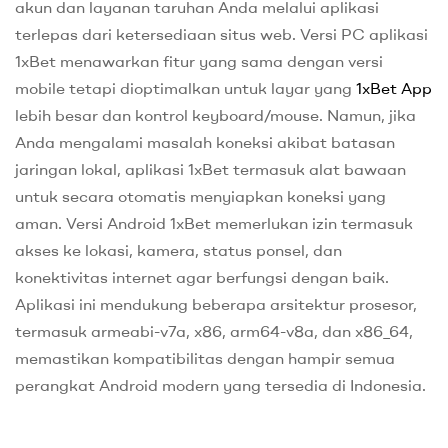
akun dan layanan taruhan Anda melalui aplikasi
terlepas dari ketersediaan situs web. Versi PC aplikasi
1xBet menawarkan fitur yang sama dengan versi
mobile tetapi dioptimalkan untuk layar yang
1xBet App
lebih besar dan kontrol keyboard/mouse. Namun, jika
Anda mengalami masalah koneksi akibat batasan
jaringan lokal, aplikasi 1xBet termasuk alat bawaan
untuk secara otomatis menyiapkan koneksi yang
aman. Versi Android 1xBet memerlukan izin termasuk
akses ke lokasi, kamera, status ponsel, dan
konektivitas internet agar berfungsi dengan baik.
Aplikasi ini mendukung beberapa arsitektur prosesor,
termasuk armeabi-v7a, x86, arm64-v8a, dan x86_64,
memastikan kompatibilitas dengan hampir semua
perangkat Android modern yang tersedia di Indonesia.