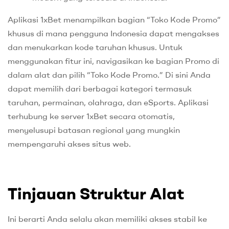
Aplikasi 1xBet menampilkan bagian “Toko Kode Promo”
khusus di mana pengguna Indonesia dapat mengakses
dan menukarkan kode taruhan khusus. Untuk
menggunakan fitur ini, navigasikan ke bagian Promo di
dalam alat dan pilih “Toko Kode Promo.” Di sini Anda
dapat memilih dari berbagai kategori termasuk
taruhan, permainan, olahraga, dan eSports. Aplikasi
terhubung ke server 1xBet secara otomatis,
menyelusupi batasan regional yang mungkin
mempengaruhi akses situs web.
Tinjauan Struktur Alat
Ini berarti Anda selalu akan memiliki akses stabil ke