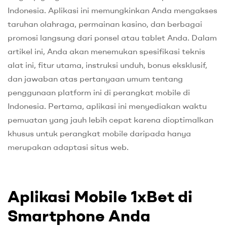
Indonesia. Aplikasi ini memungkinkan Anda mengakses
taruhan olahraga, permainan kasino, dan berbagai
promosi langsung dari ponsel atau tablet Anda. Dalam
artikel ini, Anda akan menemukan spesifikasi teknis
alat ini, fitur utama, instruksi unduh, bonus eksklusif,
dan jawaban atas pertanyaan umum tentang
penggunaan platform ini di perangkat mobile di
Indonesia. Pertama, aplikasi ini menyediakan waktu
pemuatan yang jauh lebih cepat karena dioptimalkan
khusus untuk perangkat mobile daripada hanya
merupakan adaptasi situs web.
Aplikasi Mobile 1xBet di
Smartphone Anda