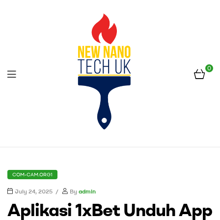
0
Menu
New
Nano
CATEGORIES
COM-CAM.ORG1
Tech
July 24, 2025
By
admin
Aplikasi 1xBet Unduh App