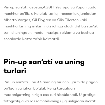
Pin up san’ati, asosan,AQSH, Yevropa va Yaponiyada
mashhur bo’lib, u ko’plab taniqli rassomlar, jumladan
Alberto Vargas, Gil Elvgren va Oliv Tilerton kabi
mashhurlarning ishlarini o’z ichiga oladi. Ushbu san’at
turi, shuningdek, moda, musiqa, reklama va boshqa
sohalarda katta ta’sir ko’rsatdi.
Pin-up san’ati va uning
turlari
Pin-up san’ati – bu XX asrning birinchi yarmida paydo
bo’lgan va jahon bo’ylab keng tarqalgan
madaniyatning o’ziga xos turi hisoblanadi. U grafiya,
fotografiya va rassomchilikning uyg’unligidan iborat