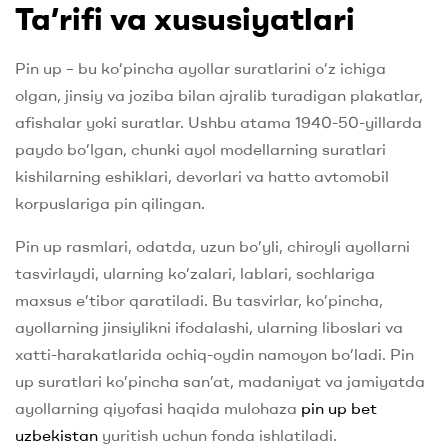
Ta’rifi va xususiyatlari
Pin up – bu ko’pincha ayollar suratlarini o’z ichiga
olgan, jinsiy va joziba bilan ajralib turadigan plakatlar,
afishalar yoki suratlar. Ushbu atama 1940-50-yillarda
paydo bo’lgan, chunki ayol modellarning suratlari
kishilarning eshiklari, devorlari va hatto avtomobil
korpuslariga pin qilingan.
Pin up rasmlari, odatda, uzun bo’yli, chiroyli ayollarni
tasvirlaydi, ularning ko’zalari, lablari, sochlariga
maxsus e’tibor qaratiladi. Bu tasvirlar, ko’pincha,
ayollarning jinsiylikni ifodalashi, ularning liboslari va
xatti-harakatlarida ochiq-oydin namoyon bo’ladi. Pin
up suratlari ko’pincha san’at, madaniyat va jamiyatda
ayollarning qiyofasi haqida mulohaza
pin up bet
uzbekistan
yuritish uchun fonda ishlatiladi.