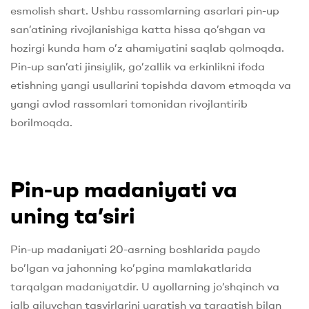
esmolish shart. Ushbu rassomlarning asarlari pin-up
san’atining rivojlanishiga katta hissa qo’shgan va
hozirgi kunda ham o’z ahamiyatini saqlab qolmoqda.
Pin-up san’ati jinsiylik, go’zallik va erkinlikni ifoda
etishning yangi usullarini topishda davom etmoqda va
yangi avlod rassomlari tomonidan rivojlantirib
borilmoqda.
Pin-up madaniyati va
uning ta’siri
Pin-up madaniyati 20-asrning boshlarida paydo
bo’lgan va jahonning ko’pgina mamlakatlarida
tarqalgan madaniyatdir. U ayollarning jo’shqinch va
jalb qiluvchan tasvirlarini yaratish va tarqatish bilan