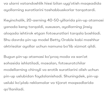
va ularni vatandoshlik hissi bilan uyg’otish maqsadida
ayollarning suratlarini tashabbuskorlar tarqatardi.
Keyinchalik, 20-asrning 40-50-yillarida pin-up atamasi
yanada keng tarqaldi, xususan, ayollarning jinsiy
aloqada ishtirok etgan fotosuratlari tarqala boshladi.
Shu davrda pin-up model Betty Grable kabi mashhur
aktrisalar ayollar uchun namuna bo’lib xizmat qildi.
Bugun pin-up atamasi ko’proq moda va san’at
sohasida ishlatiladi, masalan, fotosuratchilar
modellarning chiroyli va erotik suratlarini olish uchun
pin-up uslubidan foydalanishadi. Shuningdek, pin-up
uslubi ko’plab reklamalar va tijorat maqsadlarida
qo’llaniladi.