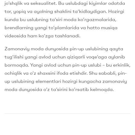
jo’shqlik va seksualitet. Bu uslubdagi kiyimlar odatda
tor, yopiq va ayolning shaklini ta’kidlaydigan. Hozirgi
kunda bu uslubning ta’siri moda ko’rgazmalarida,
brendlarning yangi to’plamlarida va hatto musiqa
videosida ham ko’zga tashlanadi.
Zamonaviy moda dunyosida pin-up uslubining qayta
tug’ilishi yangi avlod uchun qiziqarli voqe’aga aylanib
bormoqda. Yangi avlod uchun pin-up uslubi – bu erkinlik,
ochiqlik va o’z shaxsini ifoda etishdir. Shu sababli, pin-
up uslubining elementlari hozirgi kungacha zamonaviy
moda dunyosida o’z ta’sirini ko’rsatib kelmoqda.