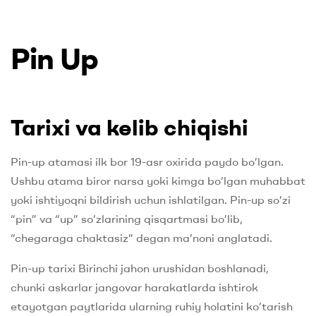
UK
Pin Up
Tarixi va kelib chiqishi
Pin-up atamasi ilk bor 19-asr oxirida paydo bo’lgan.
Ushbu atama biror narsa yoki kimga bo’lgan muhabbat
yoki ishtiyoqni bildirish uchun ishlatilgan. Pin-up so’zi
“pin” va “up” so’zlarining qisqartmasi bo’lib,
“chegaraga chaktasiz” degan ma’noni anglatadi.
Pin-up tarixi Birinchi jahon urushidan boshlanadi,
chunki askarlar jangovar harakatlarda ishtirok
etayotgan paytlarida ularning ruhiy holatini ko’tarish