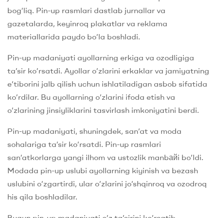
bog’liq. Pin-up rasmlari dastlab jurnallar va
gazetalarda, keyinroq plakatlar va reklama
materiallarida paydo bo’la boshladi.
Pin-up madaniyati ayollarning erkiga va ozodligiga
ta’sir ko’rsatdi. Ayollar o’zlarini erkaklar va jamiyatning
e’tiborini jalb qilish uchun ishlatiladigan asbob sifatida
ko’rdilar. Bu ayollarning o’zlarini ifoda etish va
o’zlarining jinsiyliklarini tasvirlash imkoniyatini berdi.
Pin-up madaniyati, shuningdek, san’at va moda
sohalariga ta’sir ko’rsatdi. Pin-up rasmlari
san’atkorlarga yangi ilhom va ustozlik manbайi bo’ldi.
Modada pin-up uslubi ayollarning kiyinish va bezash
uslubini o’zgartirdi, ular o’zlarini jo’shqinroq va ozodroq
his qila boshladilar.
Bugun pin-up madaniyati o’z ta’sirini ko’rsatib,