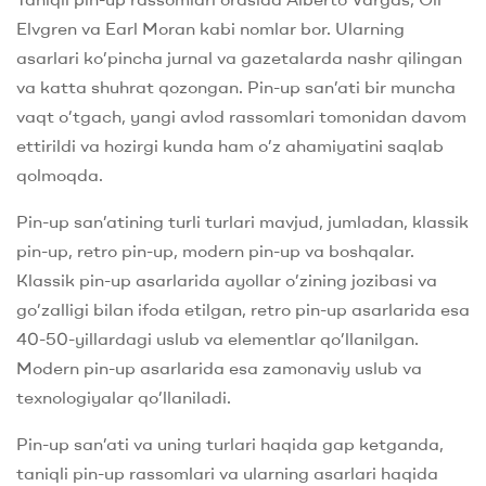
Elvgren va Earl Moran kabi nomlar bor. Ularning
asarlari ko’pincha jurnal va gazetalarda nashr qilingan
va katta shuhrat qozongan. Pin-up san’ati bir muncha
vaqt o’tgach, yangi avlod rassomlari tomonidan davom
ettirildi va hozirgi kunda ham o’z ahamiyatini saqlab
qolmoqda.
Pin-up san’atining turli turlari mavjud, jumladan, klassik
pin-up, retro pin-up, modern pin-up va boshqalar.
Klassik pin-up asarlarida ayollar o’zining jozibasi va
go’zalligi bilan ifoda etilgan, retro pin-up asarlarida esa
40-50-yillardagi uslub va elementlar qo’llanilgan.
Modern pin-up asarlarida esa zamonaviy uslub va
texnologiyalar qo’llaniladi.
Pin-up san’ati va uning turlari haqida gap ketganda,
taniqli pin-up rassomlari va ularning asarlari haqida