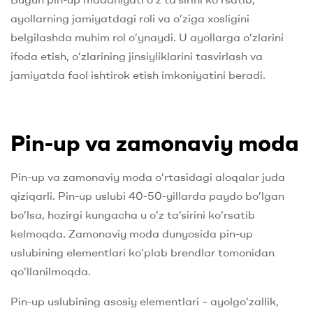
ayollarning jamiyatdagi roli va o’ziga xosligini
belgilashda muhim rol o’ynaydi. U ayollarga o’zlarini
ifoda etish, o’zlarining jinsiyliklarini tasvirlash va
jamiyatda faol ishtirok etish imkoniyatini beradi.
Pin-up va zamonaviy moda
Pin-up va zamonaviy moda o’rtasidagi aloqalar juda
qiziqarli. Pin-up uslubi 40-50-yillarda paydo bo’lgan
bo’lsa, hozirgi kungacha u o’z ta’sirini ko’rsatib
kelmoqda. Zamonaviy moda dunyosida pin-up
uslubining elementlari ko’plab brendlar tomonidan
qo’llanilmoqda.
Pin-up uslubining asosiy elementlari – ayolgo’zallik,