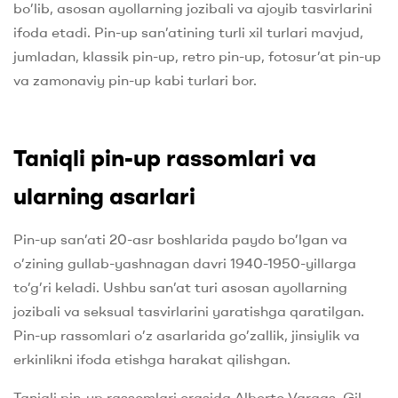
bo’lib, asosan ayollarning jozibali va ajoyib tasvirlarini
ifoda etadi. Pin-up san’atining turli xil turlari mavjud,
jumladan, klassik pin-up, retro pin-up, fotosur’at pin-up
va zamonaviy pin-up kabi turlari bor.
Taniqli pin-up rassomlari va
ularning asarlari
Pin-up san’ati 20-asr boshlarida paydo bo’lgan va
o’zining gullab-yashnagan davri 1940-1950-yillarga
to’g’ri keladi. Ushbu san’at turi asosan ayollarning
jozibali va seksual tasvirlarini yaratishga qaratilgan.
Pin-up rassomlari o’z asarlarida go’zallik, jinsiylik va
erkinlikni ifoda etishga harakat qilishgan.
Taniqli pin-up rassomlari orasida Alberto Vargas, Gil