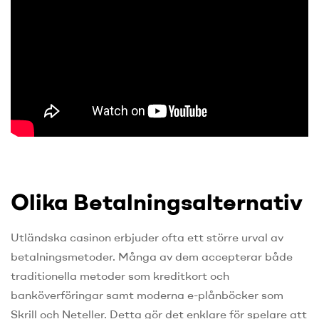
Olika Betalningsalternativ
Utländska casinon erbjuder ofta ett större urval av
betalningsmetoder. Många av dem accepterar både
traditionella metoder som kreditkort och
banköverföringar samt moderna e-plånböcker som
Skrill och Neteller. Detta gör det enklare för spelare att