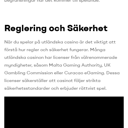
Reglering och Säkerhet
När du spelar på utländska casino är det viktigt att
förstå hur regler och säkerhet fungerar. Många
utländska casinon har licenser från välrenommerade
myndigheter, såsom Malta Gaming Authority, UK
Gambling Commission eller Curacao eGaming. Dessa
licenser säkerställer att casinot följer strikta
säkerhetsstandarder och erbjuder rättvist spel.