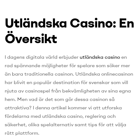
Utländska Casino: En
Översikt
I dagens digitala värld erbjuder
utländska casino
en
rad spännande möjligheter för spelare som söker mer
än bara traditionella casinon. Utländska onlinecasinon
har blivit en populär destination för svenskar som vill
njuta av casinospel från bekvämligheten av sina egna
hem. Men vad är det som gör dessa casinon så
attraktiva? I denna artikel kommer vi att utforska
fördelarna med utländska casino, reglering och
säkerhet, olika spelalternativ samt tips för att välja
rätt plattform.