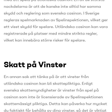
nackdelarna är att de kanske inte alltid har samma
skydd och reglering som svenska casinon. I Sverige
regleras spelmarknaden av Spelinspektionen, vilket ger
ett visst skydd för spelare. Utländska casinon kan vara
registrerade på platser med mindre strikta regler,
vilket kan innebära större risker för spelare.
Skatt på Vinster
En annan sak att tänka på är att vinster från
utländska casinon kan bli skattepliktiga. Enligt
svenska skattemyndigheter är vinster från spel på
casinon som inte är licensierade av Spelinspektionen
skattemässigt pliktiga. Detta kan påverka hur mycket
du faktiskt får behålla av dina vinster, så det är viktigt