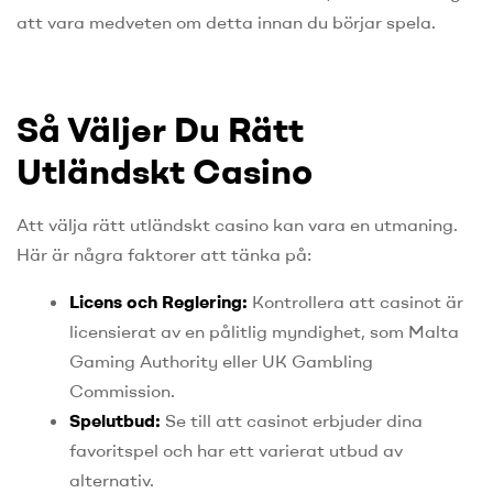
att vara medveten om detta innan du börjar spela.
Så Väljer Du Rätt
Utländskt Casino
Att välja rätt utländskt casino kan vara en utmaning.
Här är några faktorer att tänka på:
Licens och Reglering:
Kontrollera att casinot är
licensierat av en pålitlig myndighet, som Malta
Gaming Authority eller UK Gambling
Commission.
Spelutbud:
Se till att casinot erbjuder dina
favoritspel och har ett varierat utbud av
alternativ.