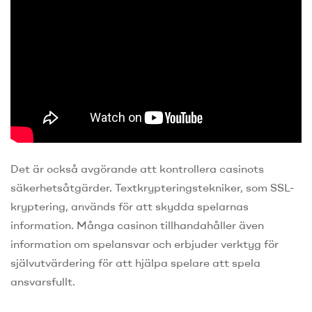
Det är också avgörande att kontrollera casinots
säkerhetsåtgärder. Textkrypteringstekniker, som SSL-
kryptering, används för att skydda spelarnas
information. Många casinon tillhandahåller även
information om spelansvar och erbjuder verktyg för
självutvärdering för att hjälpa spelare att spela
ansvarsfullt.