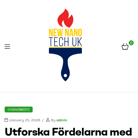
0
Menu
New
Nano
CATEGORIES
CASINOBEST2
Tech
January 25, 2026
By
admin
Utforska Fördelarna med