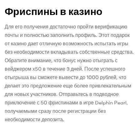
Фриспины в казино
Для его получения достаточно пройти верификацию
почты и полностью заполнить профиль. Этот подарок
от казино дает отличную возможность испытать игры
без необходимости вкладывать собственные средства.
Обратите внимание, что бонус нужно отыграть с
вейджером х50 в течение 3 дней. После успешного
отыгрыша вы сможете вывести до 1000 рублей, что
делает это предложение еще более привлекательным
для новых участников. Отправьтесь в подводное
приключение с 50 фриспинами в игре Delphin Pearl,
получаемыми сразу после регистрации без
необходимости депозита.