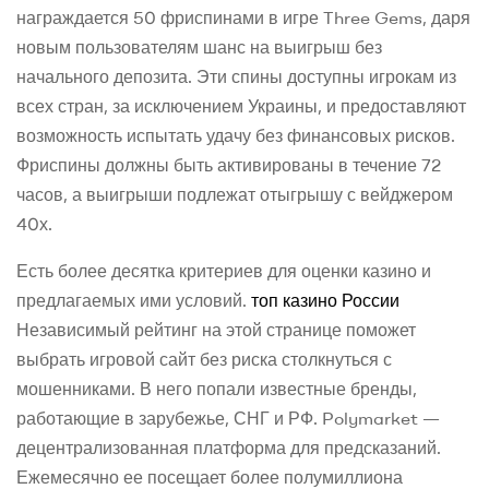
награждается 50 фриспинами в игре Three Gems, даря
новым пользователям шанс на выигрыш без
начального депозита. Эти спины доступны игрокам из
всех стран, за исключением Украины, и предоставляют
возможность испытать удачу без финансовых рисков.
Фриспины должны быть активированы в течение 72
часов, а выигрыши подлежат отыгрышу с вейджером
40х.
Есть более десятка критериев для оценки казино и
предлагаемых ими условий.
топ казино России
Независимый рейтинг на этой странице поможет
выбрать игровой сайт без риска столкнуться с
мошенниками. В него попали известные бренды,
работающие в зарубежье, СНГ и РФ. Polymarket —
децентрализованная платформа для предсказаний.
Ежемесячно ее посещает более полумиллиона