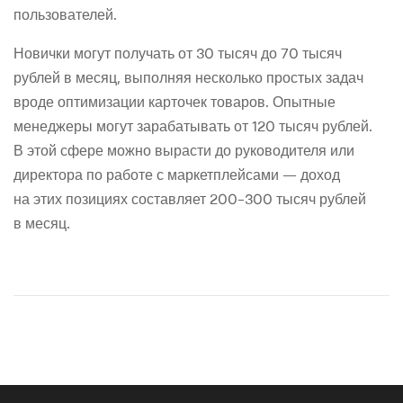
пользователей.
Новички могут получать от 30 тысяч до 70 тысяч
рублей в месяц, выполняя несколько простых задач
вроде оптимизации карточек товаров. Опытные
менеджеры могут зарабатывать от 120 тысяч рублей.
В этой сфере можно вырасти до руководителя или
директора по работе с маркетплейсами — доход
на этих позициях составляет 200–300 тысяч рублей
в месяц.