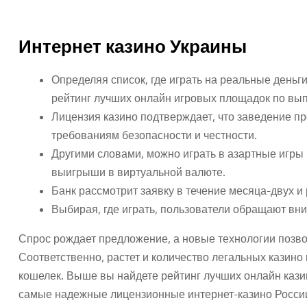
Интернет казино Украины
Определяя список, где играть на реальные деньг
рейтинг лучших онлайн игровых площадок по вы
Лицензия казино подтверждает, что заведение п
требованиям безопасности и честности.
Другими словами, можно играть в азартные игры
выигрыши в виртуальной валюте.
Банк рассмотрит заявку в течение месяца-двух и
Выбирая, где играть, пользователи обращают вн
Спрос рождает предложение, а новые технологии позво
Соответственно, растет и количество легальных казино
кошелек. Выше вы найдете рейтинг лучших онлайн кази
самые надежные лицензионные интернет-казино России