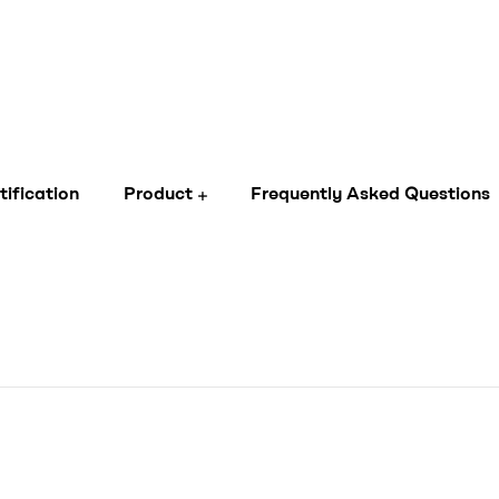
tification
Product
Frequently Asked Questions