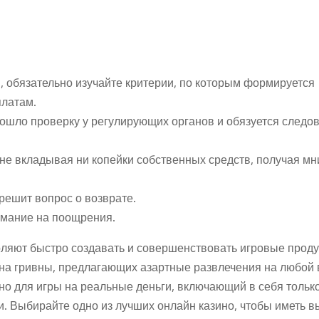
и, обязательно изучайте критерии, по которым формируется
платам.
рошло проверку у регулирующих органов и обязуется следо
 не вкладывая ни копейки собственных средств, получая м
 решит вопрос о возврате.
имание на поощрения.
ляют быстро создавать и совершенствовать игровые проду
 на гривны, предлагающих азартные развлечения на любой 
но для игры на реальные деньги, включающий в себя тольк
. Выбирайте одно из лучших онлайн казино, чтобы иметь в