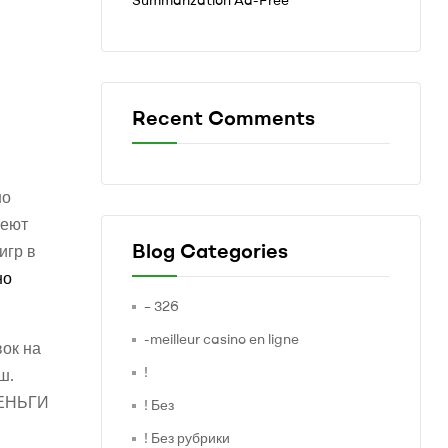
Recent Comments
но
меют
Blog Categories
игр в
но
– 326
-meilleur casino en ligne
вок на
!
ш.
ДЕНЬГИ
! Без
! Без рубрики