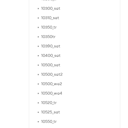
10300_sat
10310_sat
10350_tr
10350tr
10390_sat
10400_sat
10500_sat
10500_sat2
10500_wa2
10500_wa4
10520_tr
10525_sat
10550_tr