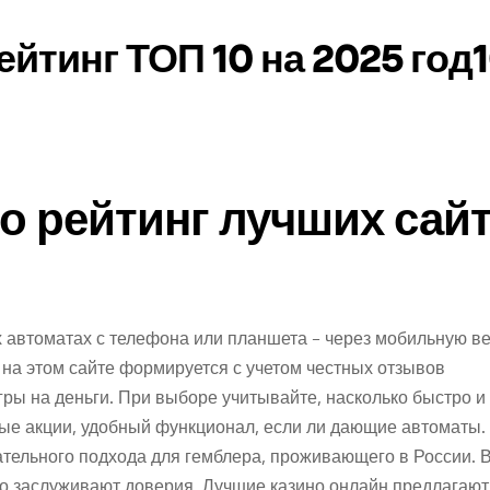
йтинг ТОП 10 на 2025 год
о рейтинг лучших сай
 автоматах с телефона или планшета – через мобильную в
 на этом сайте формируется с учетом честных отзывов
гры на деньги. При выборе учитывайте, насколько быстро и
ные акции, удобный функционал, если ли дающие автоматы
тельного подхода для гемблера, проживающего в России. В
о заслуживают доверия. Лучшие казино онлайн предлагают