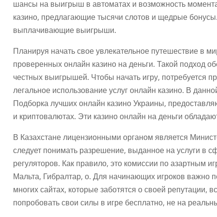
шансы на выигрыш в автоматах и возможность момента
казино, предлагающие тысячи слотов и щедрые бонусы
выплачивающие выигрыши.
Планируя начать свое увлекательное путешествие в мир
проверенных онлайн казино на деньги. Такой подход об
честных выигрышей. Чтобы начать игру, потребуется п
легальное использование услуг онлайн казино. В данно
Подборка лучших онлайн казино Украины, предоставляю
и криптовалютах. Эти казино онлайн на деньги обладаю
В Казахстане лицензионными органом является Минист
следует понимать разрешение, выданное на услуги в с
регуляторов. Как правило, это комиссии по азартным и
Мальта, Гибралтар, о. Для начинающих игроков важно 
многих сайтах, которые заботятся о своей репутации, в
попробовать свои силы в игре бесплатно, не на реальн