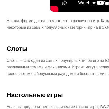
На платформе доступно множество различных игр. Кажд
некоторые из самых популярных категорий игр на BC.
Слоты
Слоты — это один из самых популярных типов игр на 
различными темами и механиками. Игроки могут насла
видеослотами с бонусными раундами и бесплатными в
Настольные игры
Если вы предпочитаете классические казино-игры, BC.