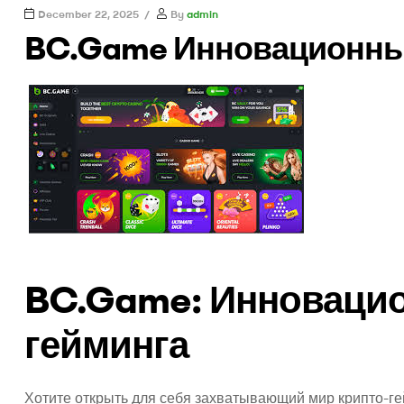
UK
December 22, 2025
By
admin
BC.Game Инновационный
best
fire
proof
paint
BC.Game: Инновацио
гейминга
Хотите открыть для себя захватывающий мир крипто-г