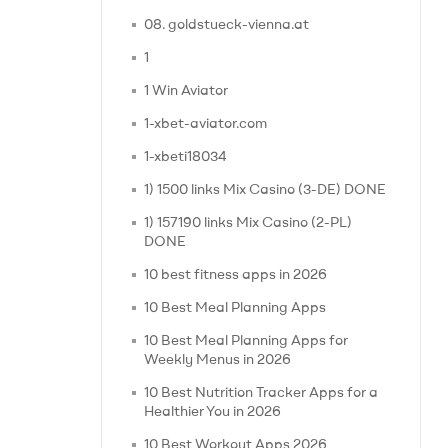
08. goldstueck-vienna.at
1
1 Win Aviator
1-xbet-aviator.com
1-xbeti18034
1) 1500 links Mix Casino (3-DE) DONE
1) 157190 links Mix Casino (2-PL)
DONE
10 best fitness apps in 2026
10 Best Meal Planning Apps
10 Best Meal Planning Apps for
Weekly Menus in 2026
10 Best Nutrition Tracker Apps for a
Healthier You in 2026
10 Best Workout Apps 2026