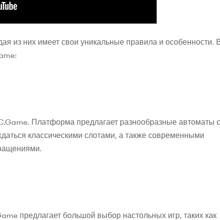
ая из них имеет свои уникальные правила и особенности. 
Game:
BC.Game. Платформа предлагает разнообразные автоматы 
ждаться классическими слотами, а также современными
ращениями.
Game предлагает большой выбор настольных игр, таких как