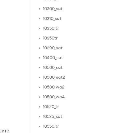
10300_sat
10310_sat
10350_tr
10350tr
10390_sat
10400_sat
10500_sat
10500_sat2
10500_wa2
10500_wa4
10520_tr
10525_sat
10550_tr
сите