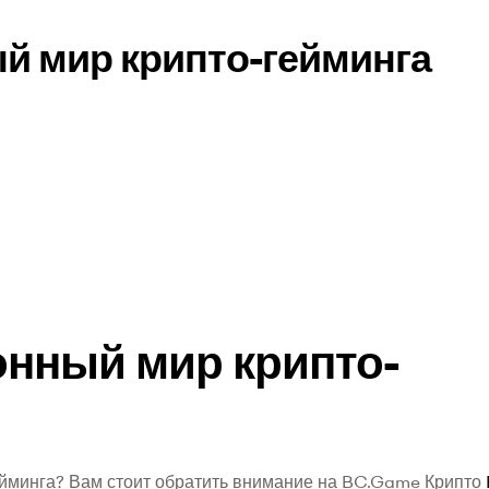
 мир крипто-гейминга
нный мир крипто-
ейминга? Вам стоит обратить внимание на BC.Game Крипто