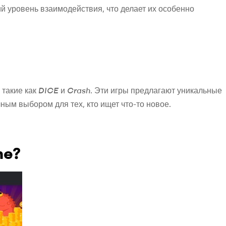
ий уровень взаимодействия, что делает их особенно
 такие как
DICE
и
Crash
. Эти игры предлагают уникальные
ным выбором для тех, кто ищет что-то новое.
me?