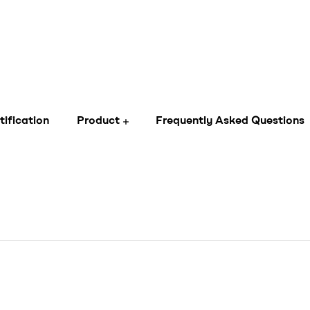
tification
Product
Frequently Asked Questions