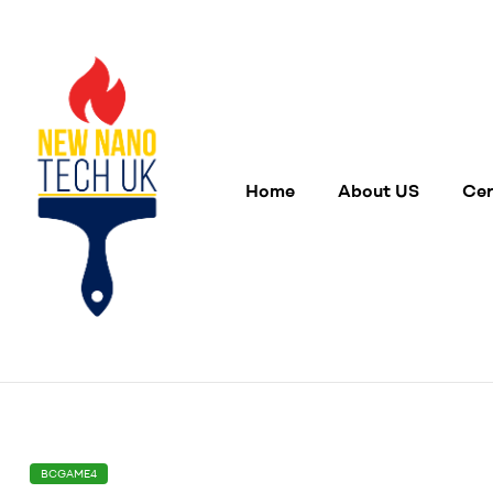
Home
About US
Cer
New
Nano
Tech
CATEGORIES
BCGAME4