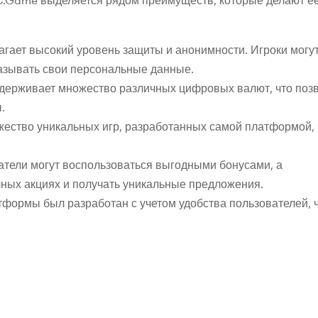
ает высокий уровень защиты и анонимности. Игроки могу
азывать свои персональные данные.
ерживает множество различных цифровых валют, что поз
.
ство уникальных игр, разработанных самой платформой, 
тели могут воспользоваться выгодными бонусами, а
чных акциях и получать уникальные предложения.
формы был разработан с учетом удобства пользователей, 