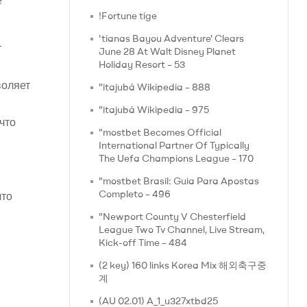
!Fortune tige
'tianas Bayou Adventure' Clears
т
June 28 At Walt Disney Planet
Holiday Resort – 53
воляет
"itajubá Wikipedia – 888
"itajubá Wikipedia – 975
что
"mostbet Becomes Official
International Partner Of Typically
The Uefa Champions League – 170
"mostbet Brasil: Guia Para Apostas
Completo – 496
что
"Newport County V Chesterfield
League Two Tv Channel, Live Stream,
Kick-off Time – 484
(2 key) 160 links Korea Mix 해외축구중
계
(AU 02.01) A_1_u327xtbd25