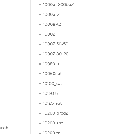
1000all 200baZ
1000allZ
1000BAZ
1000Z
1000Z 50-50
1000Z 80-20
10050_tr
10060sat
10100_sat
10120_tr
10125_sat
10200_prod2
10200_sat
urch
10200_tr