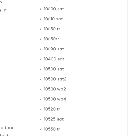
o
10300_sat
 in
10310_sat
10350_tr
10350tr
10390_sat
10400_sat
10500_sat
10500_sat2
10500_wa2
10500_wa4
10520_tr
10525_sat
hiedene
10550_tr
hult