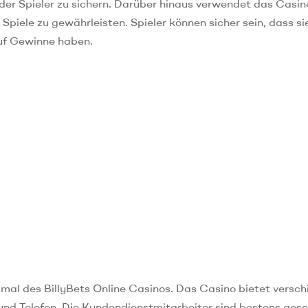
der Spieler zu sichern. Darüber hinaus verwendet das Casin
iele zu gewährleisten. Spieler können sicher sein, dass sie
uf Gewinne haben.
mal des BillyBets Online Casinos. Das Casino bietet versc
 und Telefon. Die Kundendienstmitarbeiter sind bestens gesc