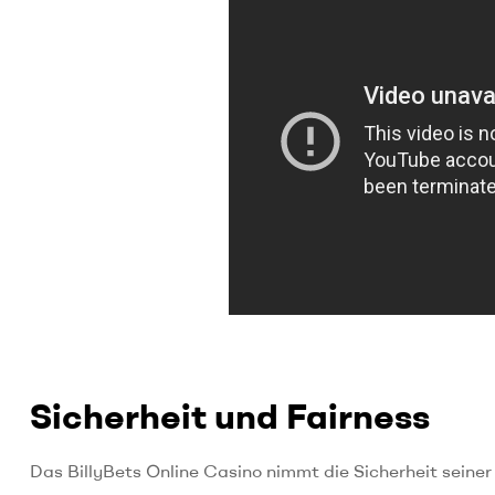
Sicherheit und Fairness
Das BillyBets Online Casino nimmt die Sicherheit seiner 