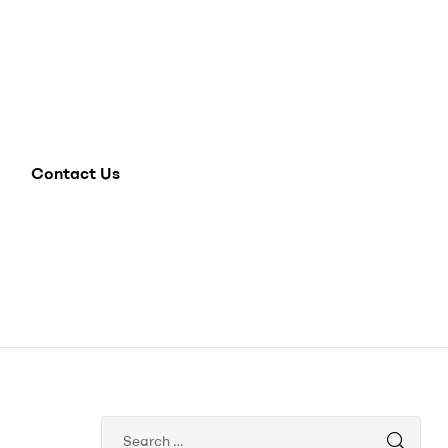
Contact Us
Search
for: