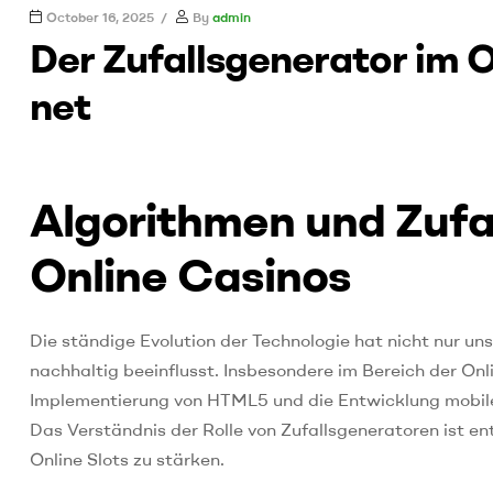
UK
October 16, 2025
By
admin
Der Zufallsgenerator im 
best
fire
net
proof
paint
Algorithmen und Zufa
Online Casinos
Die ständige Evolution der Technologie hat nicht nur un
nachhaltig beeinflusst. Insbesondere im Bereich der Onl
Implementierung von HTML5 und die Entwicklung mobiler
Das Verständnis der Rolle von Zufallsgeneratoren ist en
Online Slots zu stärken.