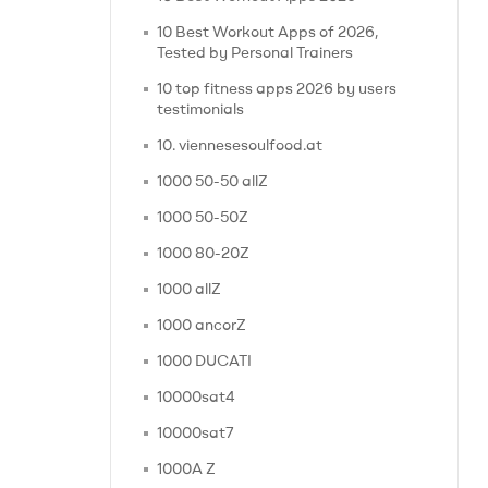
10 Best Workout Apps of 2026,
Tested by Personal Trainers
10 top fitness apps 2026 by users
testimonials
10. viennesesoulfood.at
1000 50-50 allZ
1000 50-50Z
1000 80-20Z
1000 allZ
1000 ancorZ
1000 DUCATI
10000sat4
10000sat7
1000A Z