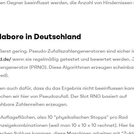
llen Gegner beeinflusst werden, die Anzahl von Hindernissen
labore in Deutschland
ußerst gering. Pseudo-Zufallszahlengeneratoren sind sicher i
d.de/
wenn sie regelmäßig getestet und bewertet werden. 
lengenerator (PRNG). Diese Algorithmen erzeugen scheinba
ed).
n auch dafür, dass du das Ergebnis nicht beeinflussen kan
chen wir hier von Pseudozufall. Der Slot RNG basiert auf
ehbare Zahlenreihen erzeugen.
0 Auflageflächen, also 10 “physikalischen Stopps” pro Rad
eigekombinationen (weil man 10 x 10 x 10 rechnet). Hier li
ischen Schluss kommen, diese Maschinen arbeiten mit “Zykl