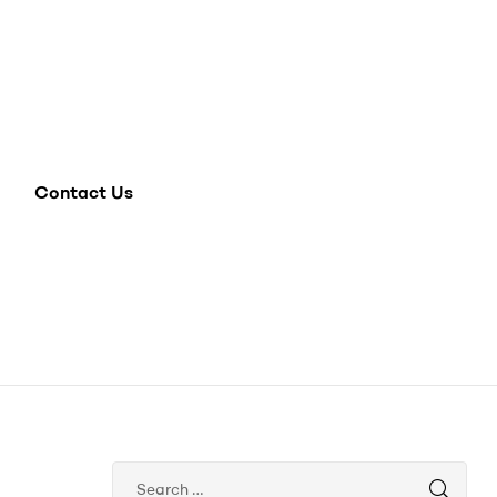
Contact Us
Search
for: