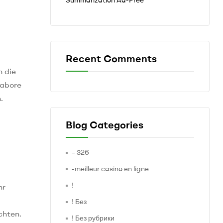
Recent Comments
n die
labore
.
Blog Categories
– 326
-meilleur casino en ligne
!
hr
! Без
chten.
! Без рубрики