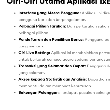
Ciri-Ciri Utama Aplikasi 1x
Interface yang Mesra Pengguna:
Aplikasi ini d
pengguna baru dan berpengalaman.
Pelbagai Pilihan Taruhan:
Dari pertaruhan sukan
pelbagai pilihan.
Pendaftaran dan Pemilihan Bonus:
Pengguna bar
yang menarik.
Ciri Live Betting:
Aplikasi ini membolehkan pert
untuk bertaruh semasa acara sedang berlangsun
Transaksi yang Selamat dan Cepat:
Pengguna da
yang selamat.
Akses kepada Statistik dan Analisis:
Dapatkan ma
membantu dalam membuat keputusan.
Sokongan Pelanggan:
Terdapat pasukan sokonga