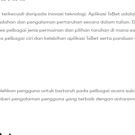
 terkecuali daripada inovasi teknologi. Aplikasi 1xBet adala
dahan dan pengalaman pertaruhan secara dalam talian. 
s pelbagai jenis permainan dan pilihan taruhan di mana s
ka pelbagai ciri dan kelebihan aplikasi 1xBet serta panduan
olehkan pengguna untuk bertaruh pada pelbagai acara suk
memberi pengalaman pengguna yang terbaik dengan antara