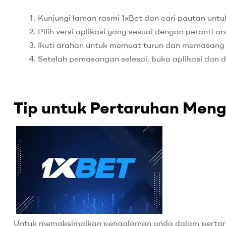
Kunjungi laman rasmi 1xBet dan cari pautan untu
Pilih versi aplikasi yang sesuai dengan peranti a
Ikuti arahan untuk memuat turun dan memasang a
Setelah pemasangan selesai, buka aplikasi dan 
Tip untuk Pertaruhan Meng
Untuk memaksimalkan pengalaman anda dalam pertaruh