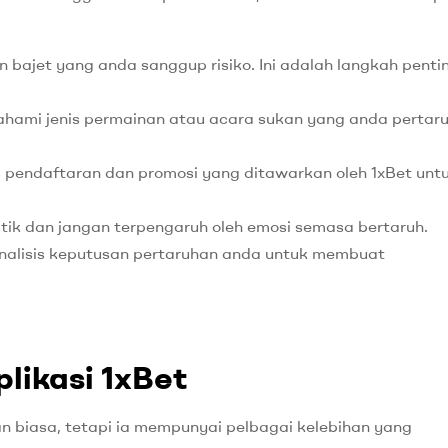
 bajet yang anda sanggup risiko. Ini adalah langkah penti
ami jenis permainan atau acara sukan yang anda pertar
pendaftaran dan promosi yang ditawarkan oleh 1xBet unt
tik dan jangan terpengaruh oleh emosi semasa bertaruh.
nalisis keputusan pertaruhan anda untuk membuat
likasi 1xBet
n biasa, tetapi ia mempunyai pelbagai kelebihan yang