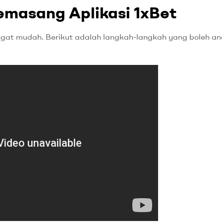
masang Aplikasi 1xBet
gat mudah. Berikut adalah langkah-langkah yang boleh a