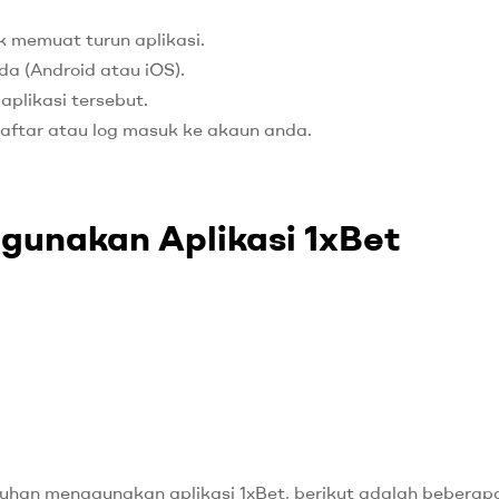
k memuat turun aplikasi.
nda (Android atau iOS).
plikasi tersebut.
daftar atau log masuk ke akaun anda.
gunakan Aplikasi 1xBet
an menggunakan aplikasi 1xBet, berikut adalah beberapa