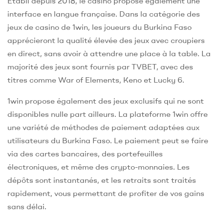
Établi depuis 2018, le casino propose également une
interface en langue française. Dans la catégorie des
jeux de casino de 1win, les joueurs du Burkina Faso
apprécieront la qualité élevée des jeux avec croupiers
en direct, sans avoir à attendre une place à la table. La
majorité des jeux sont fournis par TVBET, avec des
titres comme War of Elements, Keno et Lucky 6.
1win propose également des jeux exclusifs qui ne sont
disponibles nulle part ailleurs. La plateforme 1win offre
une variété de méthodes de paiement adaptées aux
utilisateurs du Burkina Faso. Le paiement peut se faire
via des cartes bancaires, des portefeuilles
électroniques, et même des crypto-monnaies. Les
dépôts sont instantanés, et les retraits sont traités
rapidement, vous permettant de profiter de vos gains
sans délai.