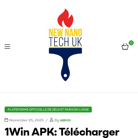
0
Menu
New
Nano
CATEGORIES
PLATEFORME OFFICIELLE DE JEUX ET PARIS EN LIGNE
Tech
November 25, 2025
By
admin
1Win APK: Télécharger