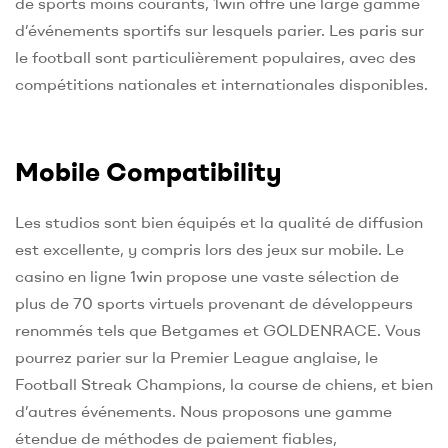
de sports moins courants, 1win offre une large gamme
d’événements sportifs sur lesquels parier. Les paris sur
le football sont particulièrement populaires, avec des
compétitions nationales et internationales disponibles.
Mobile Compatibility
Les studios sont bien équipés et la qualité de diffusion
est excellente, y compris lors des jeux sur mobile. Le
casino en ligne 1win propose une vaste sélection de
plus de 70 sports virtuels provenant de développeurs
renommés tels que Betgames et GOLDENRACE. Vous
pourrez parier sur la Premier League anglaise, le
Football Streak Champions, la course de chiens, et bien
d’autres événements. Nous proposons une gamme
étendue de méthodes de paiement fiables,