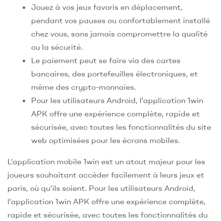
Jouez à vos jeux favoris en déplacement,
pendant vos pauses ou confortablement installé
chez vous, sans jamais compromettre la qualité
ou la sécurité.
Le paiement peut se faire via des cartes
bancaires, des portefeuilles électroniques, et
même des crypto-monnaies.
Pour les utilisateurs Android, l’application 1win
APK offre une expérience complète, rapide et
sécurisée, avec toutes les fonctionnalités du site
web optimisées pour les écrans mobiles.
L’application mobile 1win est un atout majeur pour les
joueurs souhaitant accéder facilement à leurs jeux et
paris, où qu’ils soient. Pour les utilisateurs Android,
l’application 1win APK offre une expérience complète,
rapide et sécurisée, avec toutes les fonctionnalités du