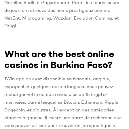
Neteller, Skrill et Paysafecard. Parmi les fournisseurs
de jeux, on retrouve des noms prestigieux comme
NetEnt, Microgaming, Wazdan, Evolution Gaming, et
Ezugi.
What are the best online
casinos in Burkina Faso?
1Win app apk est disponible en français, anglais,
espagnol et quelques autres langues. Vous pouvez
recharger votre compte avec plus de 15 crypto-
monnaies, parmi lesquelles Bitcoin, Ethereum, Ripple,
Dogecoin, et d’autres. À l’exception des catégories
placées à gauche, il existe une barre de recherche que
vous pouvez utiliser pour trouver un jeu spécifique et