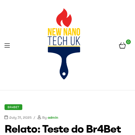
0
Menu
New
Nano
CATEGORIES
BR4BET
Tech
July 31, 2025
By
admin
Relato: Teste do Br4Bet