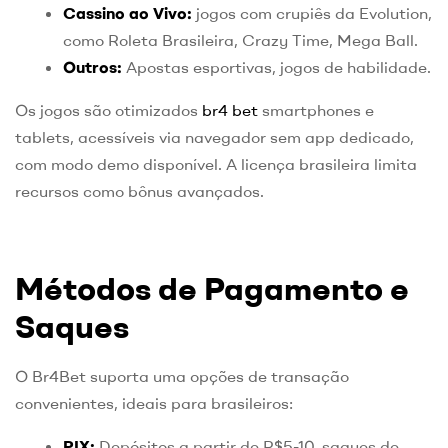
Cassino ao Vivo:
jogos com crupiês da Evolution,
como Roleta Brasileira, Crazy Time, Mega Ball.
Outros:
Apostas esportivas, jogos de habilidade.
Os jogos são otimizados
br4 bet
smartphones e
tablets, acessíveis via navegador sem app dedicado,
com modo demo disponível. A licença brasileira limita
recursos como bônus avançados.
Métodos de Pagamento e
Saques
O Br4Bet suporta uma opções de transação
convenientes, ideais para brasileiros:
PIX:
Depósitos a partir de R$5-10, saques de