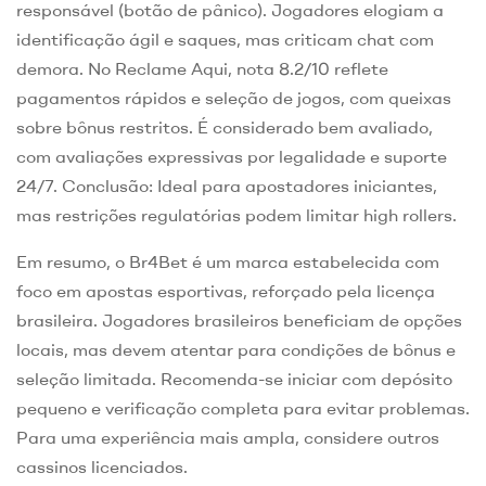
responsável (botão de pânico). Jogadores elogiam a
identificação ágil e saques, mas criticam chat com
demora. No Reclame Aqui, nota 8.2/10 reflete
pagamentos rápidos e seleção de jogos, com queixas
sobre bônus restritos. É considerado bem avaliado,
com avaliações expressivas por legalidade e suporte
24/7. Conclusão: Ideal para apostadores iniciantes,
mas restrições regulatórias podem limitar high rollers.
Em resumo, o Br4Bet é um marca estabelecida com
foco em apostas esportivas, reforçado pela licença
brasileira. Jogadores brasileiros beneficiam de opções
locais, mas devem atentar para condições de bônus e
seleção limitada. Recomenda-se iniciar com depósito
pequeno e verificação completa para evitar problemas.
Para uma experiência mais ampla, considere outros
cassinos licenciados.