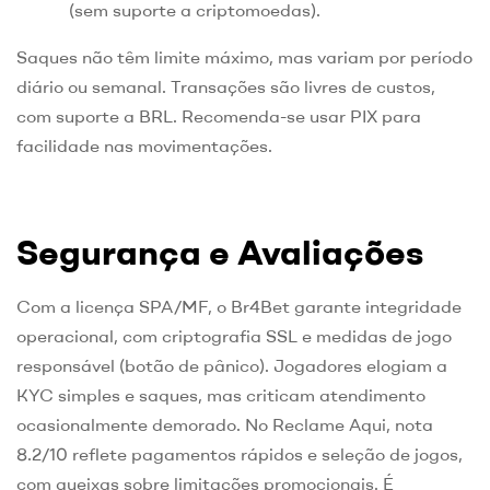
(sem suporte a criptomoedas).
Saques não têm limite máximo, mas variam por período
diário ou semanal. Transações são livres de custos,
com suporte a BRL. Recomenda-se usar PIX para
facilidade nas movimentações.
Segurança e Avaliações
Com a licença SPA/MF, o Br4Bet garante integridade
operacional, com criptografia SSL e medidas de jogo
responsável (botão de pânico). Jogadores elogiam a
KYC simples e saques, mas criticam atendimento
ocasionalmente demorado. No Reclame Aqui, nota
8.2/10 reflete pagamentos rápidos e seleção de jogos,
com queixas sobre limitações promocionais. É