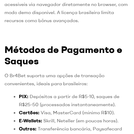
acessíveis via navegador diretamente no browser, com
modo demo disponível. A licença brasileira limita
recursos como bônus avançados.
Métodos de Pagamento e
Saques
O Br4Bet suporta uma opções de transação
convenientes, ideais para brasileiros:
PIX:
Depósitos a partir de R$5-10, saques de
R$25-50 (processados instantaneamente).
Cartões:
Visa, MasterCard (mínimo R$10).
E-Wallets:
Skrill, Neteller (em poucas horas).
Outros:
Transferência bancária, Paysafecard