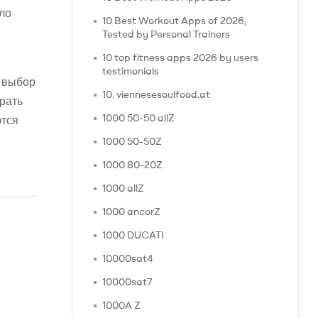
ло
10 Best Workout Apps of 2026,
Tested by Personal Trainers
10 top fitness apps 2026 by users
testimonials
, выбор
10. viennesesoulfood.at
рать
1000 50-50 allZ
ются
1000 50-50Z
1000 80-20Z
1000 allZ
1000 ancorZ
1000 DUCATI
10000sat4
10000sat7
1000A Z