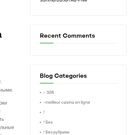
а
Recent Comments
Blog Categories
.
тными.
– 326
-meilleur casino en ligne
оки
ы
!
ть
! Без
альные
! Без рубрики