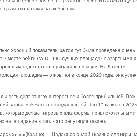
казино (online casino) на реальные деньги в 2025 году! O
онусами и слотами на любой вкус.
льно хороший показатель, за год тут была проведена очень
На 7 месте рейтинга ТОП 10 лучших площадок с азартными 
 прошлым годом так же прибавило позиций. На 8 месте
 молодая площадка — открытая в конце 2023 года, она успе
льности делают игру интереснее и более прибыльной. Важ
ий, чтобы избежать неожиданностей. Топ-10 казино в 2025
ов, которые делают игровые платформы привлекательными
 на попадание в топ, – это репутация казино.
арс Casino(Казино) — Надежное онлайн казино для игры н