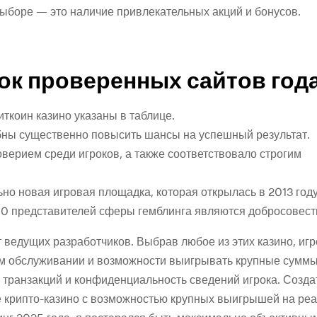
ыборе — это наличие привлекательных акций и бонусов.
ок проверенных сайтов год
ткоин казино указаны в таблице.
бны существенно повысить шансы на успешный результат.
верием среди игроков, а также соответствовало строгим
но новая игровая площадка, которая открылась в 2013 году
ти 10 представителей сферы гемблинга являются добросовес
 ведущих разработчиков. Выбрав любое из этих казино, игр
ном обслуживании и возможности выигрывать крупные сумм
ь транзакций и конфиденциальность сведений игрока. Созда
крипто-казино с возможностью крупных выигрышей на ре