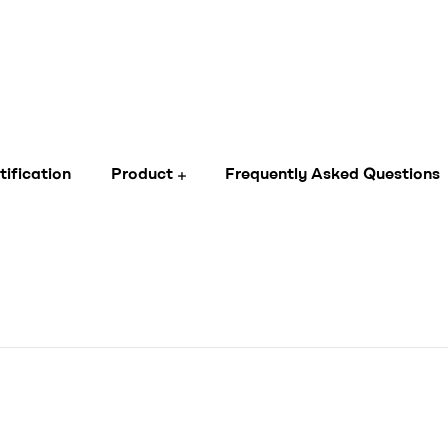
tification
Product
Frequently Asked Questions