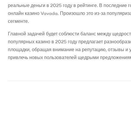
реальные деньги в 2025 году в рейтинге. В последние
онлайн казино Vavada. Произошло это из-за популяриз
сегменте.
Главной задачей будет соблюсти баланс между щедрос
популярных казино в 2025 году предлагает разнообраз
площадки, обращая внимание на репутацию, отзывы и у
привлечь новых пользователей щедрыми предложения