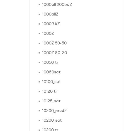
1000all 200baZ
1000allZ
1000BAZ
1000Z
1000Z 50-50
1000Z 80-20
10050_tr
10060sat
10100_sat
10120_tr
10125_sat
10200_prod2
10200_sat
10200_tr