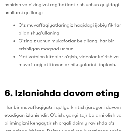
oshirish va o’zingizni rag’batlantirish uchun quyidagi
usullarni qo’llang:
O’z muvaffaqiyatlaringiz haqidagi ijobiy fikrlar
bilan shug’ullaning.
O’zingiz uchun mukofotlar belgilang, har bir
erishilgan maqsad uchun.
Motivatsion kitoblar o’qish, videolar ko’rish va
muvaffaqiyatli insonlar hikoyalarini tinglash.
6. Izlanishda davom eting
Har bir muvaffaqiyatni qo’lga kiritish jarayoni davom
etadigan izlanishdir. O’qish, yangi tajribalarni olish va
bilimingizni kengaytirish orqali doimiy ravishda o’z
ustingizda ishlang. Doimo yangi ma’lumotlarga ochiq