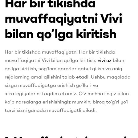
Har bir tikishda
muvaffaqiyatni Vivi
bilan qo’lga kiritish
Har bir tikishda muvaffaqiyatni Har bir tikishda
muvaffaqiyatni Vivi bilan qo’lga kiritish.
vivi uz
bilan
qo’lga kiritish, sog’lom qarorlar qabul qilish va aniq
rejalarning amal qilishini talab etadi. Ushbu maqolada
sizga muvaffaqiyatga erishish yo’llari va
strategiyalarini taqdim etamiz. O’z mehnatingiz bilan
ko’p narsalarga erishishingiz mumkin, biroq to’g’ri yo’l
tarzi sizni yanada muvaffaqiyatli qiladi.