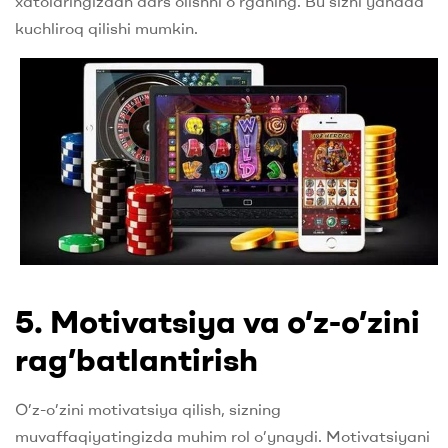
xatolaringizdan dars olishni o’rganing. Bu sizni yanada
kuchliroq qilishi mumkin.
5. Motivatsiya va o’z-o’zini
rag’batlantirish
O’z-o’zini motivatsiya qilish, sizning
muvaffaqiyatingizda muhim rol o’ynaydi. Motivatsiyani