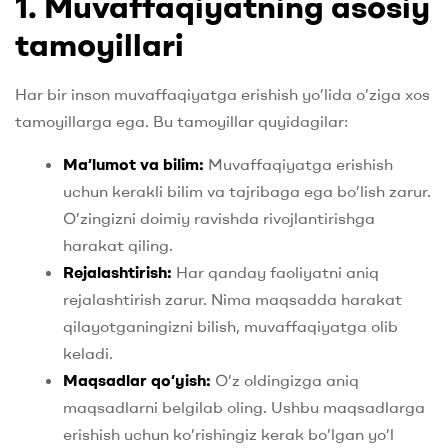
1. Muvaffaqiyatning asosiy
tamoyillari
Har bir inson muvaffaqiyatga erishish yo’lida o’ziga xos
tamoyillarga ega. Bu tamoyillar quyidagilar:
Ma’lumot va bilim:
Muvaffaqiyatga erishish
uchun kerakli bilim va tajribaga ega bo’lish zarur.
O’zingizni doimiy ravishda rivojlantirishga
harakat qiling.
Rejalashtirish:
Har qanday faoliyatni aniq
rejalashtirish zarur. Nima maqsadda harakat
qilayotganingizni bilish, muvaffaqiyatga olib
keladi.
Maqsadlar qo’yish:
O’z oldingizga aniq
maqsadlarni belgilab oling. Ushbu maqsadlarga
erishish uchun ko’rishingiz kerak bo’lgan yo’l