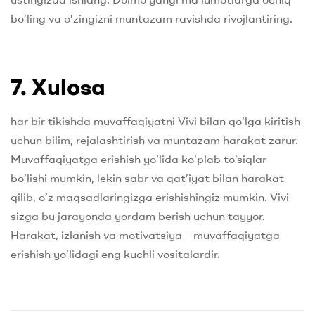
bo’ling va o’zingizni muntazam ravishda rivojlantiring.
7. Xulosa
har bir tikishda muvaffaqiyatni Vivi bilan qo’lga kiritish
uchun bilim, rejalashtirish va muntazam harakat zarur.
Muvaffaqiyatga erishish yo’lida ko’plab to’siqlar
bo’lishi mumkin, lekin sabr va qat’iyat bilan harakat
qilib, o’z maqsadlaringizga erishishingiz mumkin. Vivi
sizga bu jarayonda yordam berish uchun tayyor.
Harakat, izlanish va motivatsiya – muvaffaqiyatga
erishish yo’lidagi eng kuchli vositalardir.