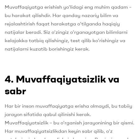
Muvaffaqiyatga erishish yo’lidagi eng muhim qadam –
bu harakat qilishdir. Har qanday nazariy bilim va
rejalashtirish faqat harakatga o’tilganda haqiqiy
natijalar beradi. Siz o’zingiz o’rganayotgan bilimlarni
kelajakka tatbiq qilishingiz, test qilib ko’rishingiz va
natijalarni kuzatib borishingiz kerak.
4. Muvaffaqiyatsizlik va
sabr
Har bir inson muvaffaqiyatga erisha olmaydi, bu tabiiy
jarayon sifatida qabul qilinishi kerak.
Muvaffaqiyatsizlik – bu o’rganish jarayonining bir qismi.
Har muvaffaqiyatsizlikdan keyin sabr qilib, o’z