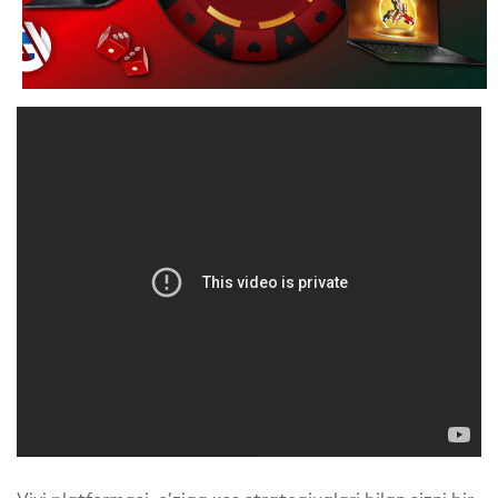
Vivi platformasi, o’ziga xos strategiyalari bilan sizni bir