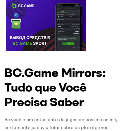
BC.Game Mirrors:
Tudo que Você
Precisa Saber
Se você é um entusiasta de jogos de cassino online,
certamente já ouviu falar sobre as plataformas