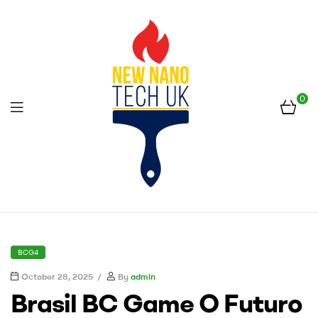
0
Menu
New
Nano
CATEGORIES
BCG4
Tech
October 28, 2025
By
admin
Brasil BC Game O Futuro