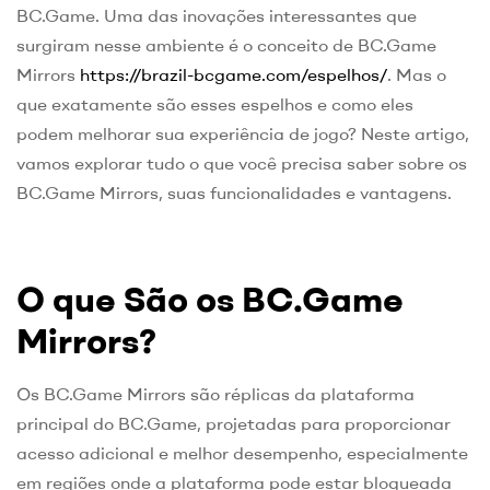
BC.Game. Uma das inovações interessantes que
surgiram nesse ambiente é o conceito de BC.Game
Mirrors
https://brazil-bcgame.com/espelhos/
. Mas o
que exatamente são esses espelhos e como eles
podem melhorar sua experiência de jogo? Neste artigo,
vamos explorar tudo o que você precisa saber sobre os
BC.Game Mirrors, suas funcionalidades e vantagens.
O que São os BC.Game
Mirrors?
Os BC.Game Mirrors são réplicas da plataforma
principal do BC.Game, projetadas para proporcionar
acesso adicional e melhor desempenho, especialmente
em regiões onde a plataforma pode estar bloqueada