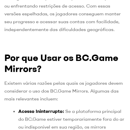
ou enfrentando restrições de acesso. Com essas
versões espelhadas, os jogadores conseguem manter
seu progresso e acessar suas contas com facilidade,
independentemente das dificuldades geográficas.
Por que Usar os BC.Game
Mirrors?
Existem várias razões pelas quais os jogadores devem
considerar o uso dos BC.Game Mirrors. Algumas das
mais relevantes incluem:
Acesso Ininterrupto:
Se a plataforma principal
do BC.Game estiver temporariamente fora do ar
ou indisponível em sua região, os mirrors