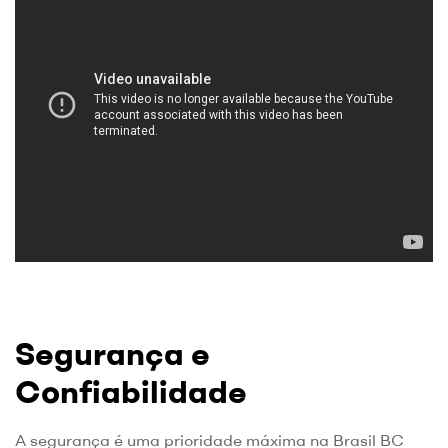
Segurança e
Confiabilidade
A segurança é uma prioridade máxima na Brasil BC