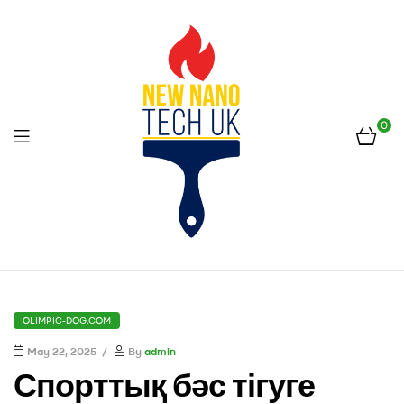
0
Menu
New
Nano
CATEGORIES
OLIMPIC-DOG.COM
Tech
May 22, 2025
By
admin
Спорттық бәс тігуге