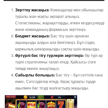
Зерттеу жасаңыз:
Командалар мен ойыншылар
туралы жан-жақты ақпарат алыңыз.
Статистиканы, жарақаттарды, өткен кездесулерді
және команданың формасын зерттеңіз.
Бюджет жасаңыз:
Бәс тігу үшін арнаған
ақшаңызды алдын ала белгілеңіз. Бұл сіздің
қаржылық шекараңызды сақтау үшін маңызды.
Әртүрлі бәс тігу түрлерін зерттеңіз:
Әр түрі әр
түрлі стратегияны талап етеді. Қайсысы сізге
тиімді екенін анықтаңыз.
Сабырлы болыңыз:
Бәс тігу – бұл сәттілік ғана
емес. Сәтсіздіктер өтеді, бірақ тұрақты түрде
ақылмен бәс тігуді жалғастыру маңызды.