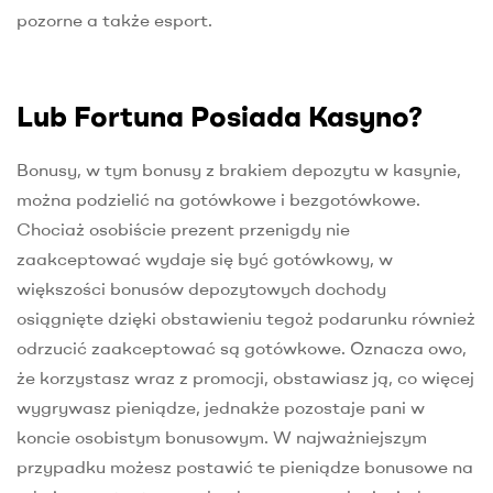
pozorne a także esport.
Lub Fortuna Posiada Kasyno?
Bonusy, w tym bonusy z brakiem depozytu w kasynie,
można podzielić na gotówkowe i bezgotówkowe.
Chociaż osobiście prezent przenigdy nie
zaakceptować wydaje się być gotówkowy, w
większości bonusów depozytowych dochody
osiągnięte dzięki obstawieniu tegoż podarunku również
odrzucić zaakceptować są gotówkowe. Oznacza owo,
że korzystasz wraz z promocji, obstawiasz ją, co więcej
wygrywasz pieniądze, jednakże pozostaje pani w
koncie osobistym bonusowym. W najważniejszym
przypadku możesz postawić te pieniądze bonusowe na