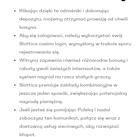
Klikając dzięki te odnośniki i dokonując
depozytu, możemy otrzymać prowizję od chwili
kasyna.
Aby się zalogować, należy wykorzystać swój
Slottica casino login, wymyślony w trakcie sporu
rejestrowania się.
Witryna zapewnia również różnorodne bonusy i
rabaty gwoli świeżych internautów, a także
system nagród na rzecz stałych graczy.
Slottica premiuje zakłady kombinacyjne w
jeszcze jeden sposób, zwiększając potencjalną
nagrodę pieniężną.
Jeśli jesteś się pomijając Polską i nadal
zobaczysz ten komunikat, połącz się wraz z
dostawcą usług sieciowych, aby rozwiązać
kłopot.