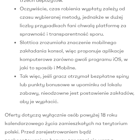
Oczywiście, czas robienia wypłaty zależy od
czasu wybieranej metody, jednakże w dużej
liczby przypadkach fani chwalą platformę za
sprawność i transparentność sporu.
Slottica zrozumiała znaczenie mobilnego
zakładania konsol, więc proponuje aplikacje
komputerowe zarówno gwoli programu iOS, w
jaki to sposób i Mobilne.
Tak więc, jeśli gracz otrzymał bezpłatne spiny
lub punkty bonusowe w upominku od lokalu
zabawy, nieodzowne jest postawienie zakładów,
aby je wypłacić.
Oferty dotyczą wyłącznie osób powyżej 18 roku
kalendarzowego życia zamieszkałych na terytorium
polski. Przed zarejestrowaniem bądź
zaakceptowaniem bonusu zapoznaj się wraz z