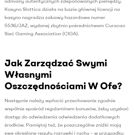
odmiany autentycznych zdeponowanych pieniędzy.
Kasyno Slottica działa na bazie głównej licencji na
kasyno nagradza zabawy hazardowe numer
5536/JAZ, wydanej zbytnio pośrednictwem Curacao
Sieć Gaming Association (CIGA).
Jak Zarządzać Swymi
Własnymi
Oszczędnościami W Ofe?
Następnie należy wpłacić przechowanie zgodnie
wspólnie spośród regulaminem bonusów, żeby uzyskać
dostęp do odwiedzenia odwiedzenia dodatkowych
środków. Pamiętaj też, że poszczególne zniżki mają
swe określone reguły rozrywki i ruchu – w przypadku