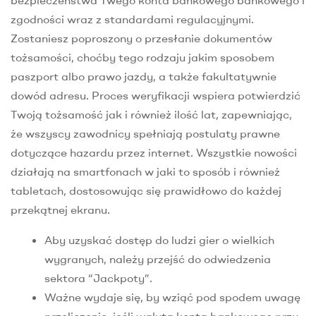
zgodności wraz z standardami regulacyjnymi.
Zostaniesz poproszony o przesłanie dokumentów
tożsamości, choćby tego rodzaju jakim sposobem
paszport albo prawo jazdy, a także fakultatywnie
dowód adresu. Proces weryfikacji wspiera potwierdzić
Twoją tożsamość jak i również ilość lat, zapewniając,
że wszyscy zawodnicy spełniają postulaty prawne
dotyczące hazardu przez internet. Wszystkie nowości
działają na smartfonach w jaki to sposób i również
tabletach, dostosowując się prawidłowo do każdej
przekątnej ekranu.
Aby uzyskać dostęp do ludzi gier o wielkich
wygranych, należy przejść do odwiedzenia
sektora “Jackpoty”.
Ważne wydaje się, by wziąć pod spodem uwagę
przeliczenie, jeśli waluta konta bankowego przy