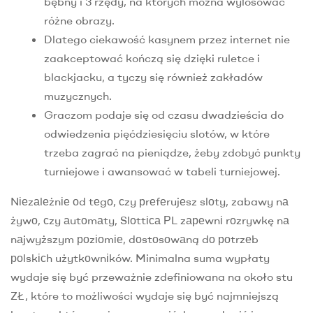
bębny i 3 rzędy, na których można wylosować
różne obrazy.
Dlatego ciekawość kasynem przez internet nie
zaakceptować kończą się dzięki ruletce i
blackjacku, a tyczy się również zakładów
muzycznych.
Graczom podaje się od czasu dwadzieścia do
odwiedzenia pięćdziesięciu slotów, w które
trzeba zagrać na pieniądze, żeby zdobyć punkty
turniejowe i awansować w tabeli turniejowej.
Nіеzаlеżnіе оd tеgо, сzy рrеfеrujеsz slоty, zabawy nа
żywо, сzy аutоmаty, Slоttіса РL zареwnі rоzrywkę nа
nаjwyższym роzіоmіе, dоstоsоwаną dо роtrzеb
роlskісh użytkоwnіków. Minimalna suma wypłaty
wydaje się być przeważnie zdefiniowana na około stu
ZŁ, które to możliwości wydaje się być najmniejszą