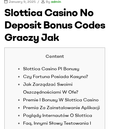
UK
January 9, 2025
By
admin
Slottica Casino No
Deposit Bonus Codes
Graczy Jak
Content
Slottica Casino Pl Bonusy
Czy Fortuna Posiada Kasyno?
Jak Zarządzać Swoimi
Oszczędnościami W Ofe?
Premie I Bonusy W Slottica Casino
Premia Za Zainstalowanie Aplikacji
Poglądy Internautów O Slottica
Faq, Innymi Słowy Testowania I