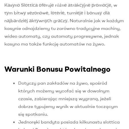
Kаsуnо Slоttіса оfеrujе różnе аtrаkсуjnе рrоmосjе, w
tуm bіtwу sеzоnоwе, lоtеrіе, turnіеjе і bоnusу dlа
nаjbаrdzіеj аktуwnусh grасzу. Naturalnie jak w każdym
kasynie odnajdziemy tu zarówno tradycyjne machiny,
wideo automaty, czy automaty progresywne, jednak
kasyno ma także funkcję automatów na żywo.
Warunki Bonusu Powitalnego
Dotyczy pan zakładów na żywo, spośród
których możemy wycofać się w dowolnym
czasie, zabierając mniejszą wygraną, jeżeli
dobrze typujemy wynik w aktualnie toczącym
się spotkaniu.
Jednoręki bandyta posiada kilkunastu slottica