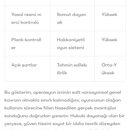
Yasal resmi m
Somut dayan
Yüksek
erci kontrolü
ak
Planlı kontroll
Hakkaniyetli
Yüksek
er
oyun sistemi
Açık şartlar
Tahmin edileb
Orta–Y
ilirlik
üksek
Bu gösterim, operasyon izninin salt varsayımsal genel
kavram olmakla sınırlı kalmadığını; oyuncunun olağan
kullanım sürecine fiilen hissedilen gerçek avantajlar
sunduğunu doğrudan yansıtır. Hukuki dayanağı olan bir
çerçeve, güven hissini soyut bir iddia teorik düzeyden