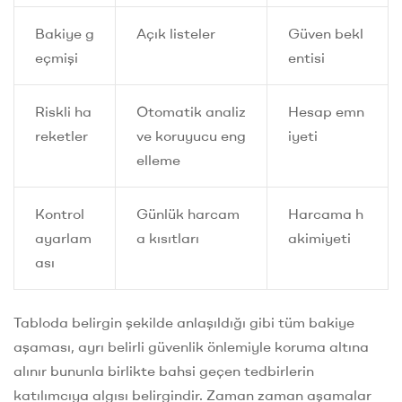
Bakiye g
Açık listeler
Güven bekl
eçmişi
entisi
Riskli ha
Otomatik analiz
Hesap emn
reketler
ve koruyucu eng
iyeti
elleme
Kontrol
Günlük harcam
Harcama h
ayarlam
a kısıtları
akimiyeti
ası
Tabloda belirgin şekilde anlaşıldığı gibi tüm bakiye
aşaması, ayrı belirli güvenlik önlemiyle koruma altına
alınır bununla birlikte bahsi geçen tedbirlerin
katılımcıya algısı belirgindir. Zaman zaman aşamalar