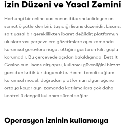
izin Düzeni ve Yasal Zemini
Herhangi bir online casinonun itibarını belirleyen en
somut ölçütlerden biri, taşıdığı lisans düzenidir. Lisans,
salt yasal bir gereklilikten ibaret değildir; platformun
uluslararası çerçevelere gözetimlere aynı zamanda
kurumsal görevlere riayet ettiğini gösteren kilit güçlü
korumadır. Bu çerçevede açıdan bakıldığında, Bettilt
Casino’nun lisans altyapısı, kullanıcı güvenliğini bizzat
yansıtan kritik bir dayanaktır. Resmi temeli sağlam
kurumsal model, doğrudan platformun olgunluğunu
ortaya koyar aynı zamanda katılımcılara çok daha
kontrollü dengeli kullanım süreci sağlar
Operasyon izninin kullanıcıya