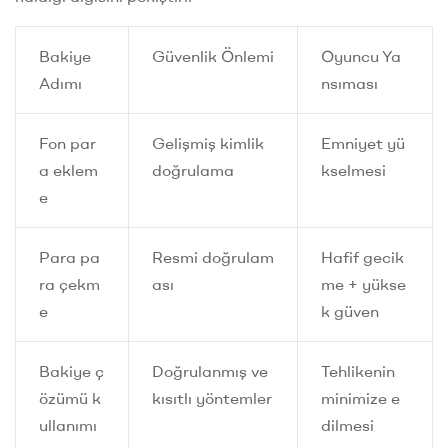
Bakiye
Güvenlik Önlemi
Oyuncu Ya
Adımı
nsıması
Fon par
Gelişmiş kimlik
Emniyet yü
a eklem
doğrulama
kselmesi
e
Para pa
Resmi doğrulam
Hafif gecik
ra çekm
ası
me + yükse
e
k güven
Bakiye ç
Doğrulanmış ve
Tehlikenin
özümü k
kısıtlı yöntemler
minimize e
ullanımı
dilmesi