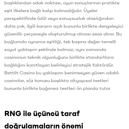
başlıklardan odak noktası, oyun sonuçlarının pratikte
eşit ilkelere bağlı kalıp kalmadığıdır. Üyeler
perspektifinde ödül veya sonuçsuzluk olasılığından
daha çok, ilgili kararın açık bununla birlikte dengeleyici
güvenilir çerçeveyle oluşturulmuş olması esas alınır. Bu
bağlamda oynama eşitliği, tek başına değer temelli
soyut yaklaşım şeklinde kalmaz; aynı zamanda
casinonun teknik olgunluğunu birlikte standartlara
bağlılığını kanıtlayan belirleyici stratejik faktördür.
Bettilt Casino bu yaklaşımı benimseyen güven odaklı
casinolar, söz konusu başlıkta altyapısal testleri
bununla birlikte bağımsız testleri ön planda tutar
RNG ile üçüncü taraf
doğrulamaların önemi