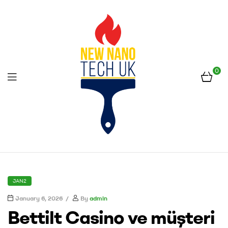
0
Menu
New
Nano
CATEGORIES
JAN2
Tech
January 6, 2026
By
admin
Bettilt Casino ve müşteri