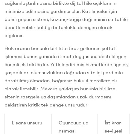
sağlamlaştırılmasına birlikte dijital hile açıklarının
minimize edilmesine yardımcı olur. Katılımcılar için
bahsi geçen sistem, kazanç-kayıp dağılımının şeffaf ile
denetlenebilir kaldığı bütünlüklü deneyim olarak
algılanır
Hak arama bununla birlikte itiraz yollarının şeffaf
işlemesi bunun yanında itimat duygusunu destekleyen
önemli ek faktördür. Yetkilendirilmiş hizmetlerde üyeler,
yaşadıkları olumsuzlukları doğrudan site içi yardımla
daraltılmış olmadan, bağımsız hukuki mercilere ek
olarak iletebilir. Mevcut yaklaşım bununla birlikte
sitenin rastgele yaklaşımlardan uzak durmasını
pekiştiren kritik tek denge unsurudur
Lisans unsuru
Oyuncuya ya
İstikrar
nsıması
seviyesi