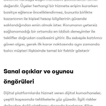
değerdir. Üyeler herhangi bir hizmete erişim kurarken
basitçe eğlence önceliklendirmez, bununla birlikte
kazancının ile kişisel hesap bilgilerinin güvende
saklandığından emin olmak ister. Korumanın yetersiz
sağlanamadığı bir ortamda en iddialı deneyimler ile
teklifler doğrudan cazibesini yitirir. Bu sebeple katılımcı
güven algısı, gerek ilk karar noktasında aynı zamanda
kalıcı müşteri ilişkisinde temel bir faktör gösterir
Sanal açıklar ve oyuncu
öngörüleri
Dijital platformlarda hizmet veren dijital kumarhaneler,
çeşitli kapsamda tehlikelerle yüz yüzedir. İlgili riskler
doğrudan değil platformu dışarıda bırakmaz, fiilen