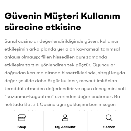
Güvenin Müşteri Kullanım
sürecine etkisine
Sanal casinolar değerlendirildiğinde güven, kullanıcı
etkileşimin arka planda yer alan kavramsal tanımsal
anlayış olmayıp; fiilen hissedilen aynı zamanda
etkileşim tarzını yönlendiren tek güçtür. Oyuncular
doğrudan koruma altında hissettiklerinde, siteyi kayda
değer şekilde daha özgür kullanır, mevcut imkânları
tereddüt etmeden değerlendirir ve oyun deneyimini salt
“kazanma–kaybetme” üzerinden değerlendirmez. Bu
noktada Bettilt Casino aynı yaklaşımı benimseyen
emniyet odaklı sistemler, oyuncuyla belirgin biçimde
daha güçlü ile istikrarlı bir iletişim tesis edebilir
Shop
My Account
Search