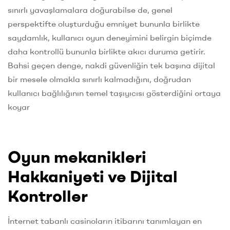
sınırlı yavaşlamalara doğurabilse de, genel
perspektifte oluşturduğu emniyet bununla birlikte
saydamlık, kullanıcı oyun deneyimini belirgin biçimde
daha kontrollü bununla birlikte akıcı duruma getirir.
Bahsi geçen denge, nakdi güvenliğin tek başına dijital
bir mesele olmakla sınırlı kalmadığını, doğrudan
kullanıcı bağlılığının temel taşıyıcısı gösterdiğini ortaya
koyar
Oyun mekanikleri
Hakkaniyeti ve Dijital
Kontroller
İnternet tabanlı casinoların itibarını tanımlayan en