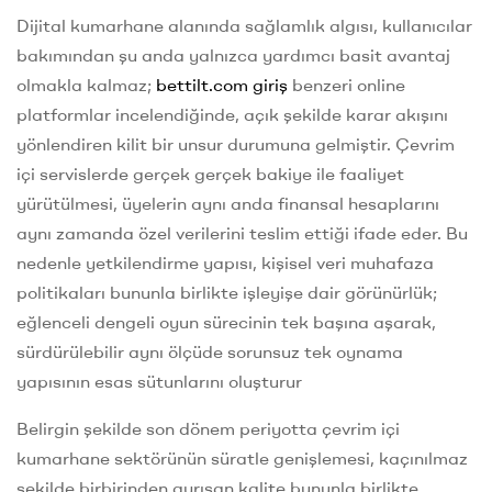
Dijital kumarhane alanında sağlamlık algısı, kullanıcılar
bakımından şu anda yalnızca yardımcı basit avantaj
olmakla kalmaz;
bettilt.com giriş
benzeri online
platformlar incelendiğinde, açık şekilde karar akışını
yönlendiren kilit bir unsur durumuna gelmiştir. Çevrim
içi servislerde gerçek gerçek bakiye ile faaliyet
yürütülmesi, üyelerin aynı anda finansal hesaplarını
aynı zamanda özel verilerini teslim ettiği ifade eder. Bu
nedenle yetkilendirme yapısı, kişisel veri muhafaza
politikaları bununla birlikte işleyişe dair görünürlük;
eğlenceli dengeli oyun sürecinin tek başına aşarak,
sürdürülebilir aynı ölçüde sorunsuz tek oynama
yapısının esas sütunlarını oluşturur
Belirgin şekilde son dönem periyotta çevrim içi
kumarhane sektörünün süratle genişlemesi, kaçınılmaz
şekilde birbirinden ayrışan kalite bununla birlikte