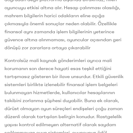
oyuncuyu etkisi altına alır. Hesap çalınması olasılığı,
mahrem bilgilerin harici odakların eline açığa
çıkmasıyla önemli sonuçlar neden olabilir. Özellikle
finansal aynı zamanda işlem bilgilerinin yeterince
güvence altına alınmaması, oyuncular açısından geri
dönüşü zor zararlara ortaya çıkarabilir
Kontrolsüz mali kaynak gönderimleri ayrıca mali
korumanın son derece hayati esas teşkil ettiğini
tartışmasız gösteren bir ilave unsurdur. Etkili güvenlik
sistemleri birlikte izlenebilir finansal işlem belgeleri
bulunmayan hizmetlerde, kullanıcılar hesaplarının
takibini zorlanma şüphesi duyabilir. Buna ek olarak,
dürüst olmayan oyun süreçleri endişeleri çoğu zaman
düzenli olarak tartışılan belirgin konudur. Rastgelelik
yapısı kontrol edilmeyen alternatif olarak saydam
sağlanmayan oyun sistemleri, oyuncunun ödül