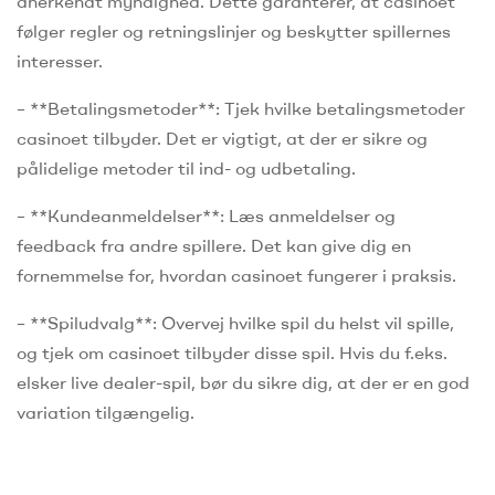
anerkendt myndighed. Dette garanterer, at casinoet
følger regler og retningslinjer og beskytter spillernes
interesser.
– **Betalingsmetoder**: Tjek hvilke betalingsmetoder
casinoet tilbyder. Det er vigtigt, at der er sikre og
pålidelige metoder til ind- og udbetaling.
– **Kundeanmeldelser**: Læs anmeldelser og
feedback fra andre spillere. Det kan give dig en
fornemmelse for, hvordan casinoet fungerer i praksis.
– **Spiludvalg**: Overvej hvilke spil du helst vil spille,
og tjek om casinoet tilbyder disse spil. Hvis du f.eks.
elsker live dealer-spil, bør du sikre dig, at der er en god
variation tilgængelig.