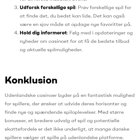
Udforsk forskellige spil
: Prøv forskellige spil for
at finde det, du bedst kan lide. Det kan også
være en sjov måde at opdage nye favoritter på.
Hold dig informeret
: Følg med i opdateringer og
nyheder om casinoet for at få de bedste tilbud
og aktuelle spilmuligheder.
Konklusion
Udenlandske casinoer byder på en fantastisk mulighed
for spillere, der ønsker at udvide deres horisonter og
finde nye og spændende spiloplevelser. Med større
bonusser, et bredere udvalg af spil og potentielle
skattefordele er det ikke underligt, at mange danske
spillere vælger at spille på udenlandske platforme.