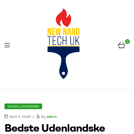
0
Menu
New
Nano
CATEGORIES
VALHALLACASINODK
Tech
April 5, 2026
By
admin
Bedste Udenlandske