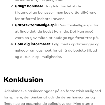
Udnyt bonusser
: Tag fuld fordel af de
tilgængelige bonusser, men læs altid vilkårene
for at forstå indsatskravene.
Udforsk forskellige spil
: Prøv forskellige spil for
at finde det, du bedst kan lide. Det kan også
være en sjov måde at opdage nye favoritter på.
Hold dig informeret
: Følg med i opdateringer og
nyheder om casinoet for at få de bedste tilbud
og aktuelle spilmuligheder.
Konklusion
Udenlandske casinoer byder på en fantastisk mulighed
for spillere, der ønsker at udvide deres horisonter og
finde nye og spændende spiloplevelser. Med større