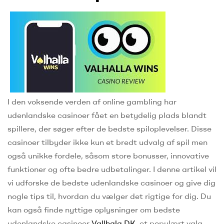
I den voksende verden af online gambling har
udenlandske casinoer fået en betydelig plads blandt
spillere, der søger efter de bedste spiloplevelser. Disse
casinoer tilbyder ikke kun et bredt udvalg af spil men
også unikke fordele, såsom store bonusser, innovative
funktioner og ofte bedre udbetalinger. I denne artikel vil
vi udforske de bedste udenlandske casinoer og give dig
nogle tips til, hvordan du vælger det rigtige for dig. Du
kan også finde nyttige oplysninger om bedste
udenlandske casinoer
Vallhala DK
, et populært valg