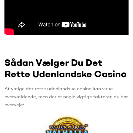
Sådan Vælger Du Det
Rette Udenlandske Casino
At vælge det rette udenlandske casino kan virke
overvældende, men der er nogle vigtige faktorer, du bør
overveje: