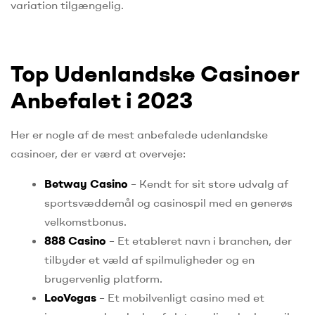
variation tilgængelig.
Top Udenlandske Casinoer
Anbefalet i 2023
Her er nogle af de mest anbefalede udenlandske
casinoer, der er værd at overveje:
Betway Casino
– Kendt for sit store udvalg af
sportsvæddemål og casinospil med en generøs
velkomstbonus.
888 Casino
– Et etableret navn i branchen, der
tilbyder et væld af spilmuligheder og en
brugervenlig platform.
LeoVegas
– Et mobilvenligt casino med et