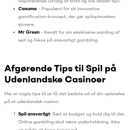
imponerende udvalg af slots og live dealer-spil.
Casumo
– Populært for sit innovative
gamification-koncept, der gør spiloplevelsen
sjovere.
Mr Green
– Kendt for sin eksklusive samling af
spil og fokus på ansvarligt gambling.
Afgørende Tips til Spil på
Udenlandske Casinoer
Her er nogle tips til at få det bedste ud af din oplevelse
på et udenlandsk casino:
Spil ansvarligt
: Sæt et budget og hold dig til det.
Online gambling skal være underholdning, ikke
en måde at tjene penge på.