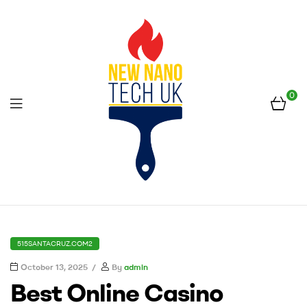
0
Menu
New
Nano
CATEGORIES
515SANTACRUZ.COM2
Tech
October 13, 2025
By
admin
Best Online Casino