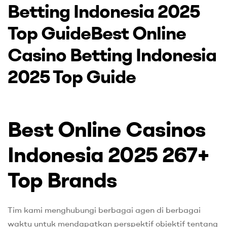
UK
Betting Indonesia 2025
Top GuideBest Online
Casino Betting Indonesia
2025 Top Guide
Best Online Casinos
Indonesia 2025 267+
Top Brands
Tim kami menghubungi berbagai agen di berbagai
waktu untuk mendapatkan perspektif objektif tentang