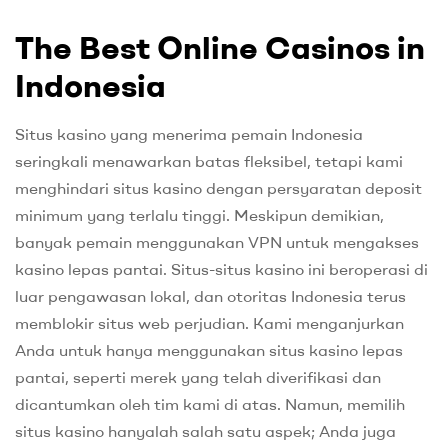
The Best Online Casinos in
Indonesia
Situs kasino yang menerima pemain Indonesia
seringkali menawarkan batas fleksibel, tetapi kami
menghindari situs kasino dengan persyaratan deposit
minimum yang terlalu tinggi. Meskipun demikian,
banyak pemain menggunakan VPN untuk mengakses
kasino lepas pantai. Situs-situs kasino ini beroperasi di
luar pengawasan lokal, dan otoritas Indonesia terus
memblokir situs web perjudian. Kami menganjurkan
Anda untuk hanya menggunakan situs kasino lepas
pantai, seperti merek yang telah diverifikasi dan
dicantumkan oleh tim kami di atas. Namun, memilih
situs kasino hanyalah salah satu aspek; Anda juga