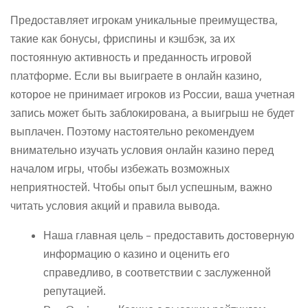
Предоставляет игрокам уникальные преимущества,
такие как бонусы, фриспины и кэшбэк, за их
постоянную активность и преданность игровой
платформе. Если вы выиграете в онлайн казино,
которое не принимает игроков из России, ваша учетная
запись может быть заблокирована, а выигрыш не будет
выплачен. Поэтому настоятельно рекомендуем
внимательно изучать условия онлайн казино перед
началом игры, чтобы избежать возможных
неприятностей. Чтобы опыт был успешным, важно
читать условия акций и правила вывода.
Наша главная цель – предоставить достоверную
информацию о казино и оценить его
справедливо, в соответствии с заслуженной
репутацией.