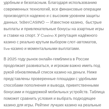
удобным и безопасным. Благодаря использованию
современных технологий, все финансовые операции
производятся надежно и с высоким уровнем защиты
данных. 1хBеtCASINO — Известное казино, быстрые
выплаты и привлекательные бонусы на азартные игры
и ставки на спорт. У Casino X репутация надёжного
казино с реально крутым выбором слот-автоматов,
live-казино и моментальными выплатами.
В 2025 году рынок онлайн-гемблинга в России
продолжает развиваться, и игрокам важно иметь под
рукой обновляемый список казино на деньги. Ниже
представлены проверенные площадки с удобными
способами пополнения и вывода, приветственными
бонусами и поддержкой мобильных устройств. Таблица
поможет сравнить условия и выбрать подходящее
казино для игры. Рейтинг лучших казино на реальные