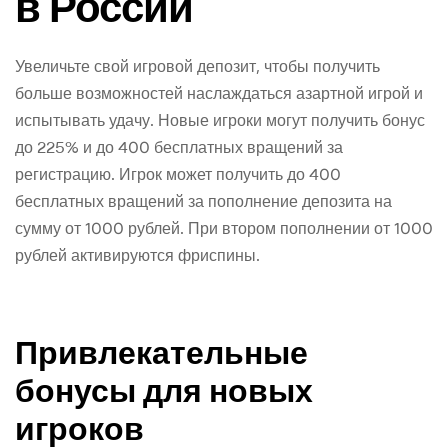
в России
Увеличьте свой игровой депозит, чтобы получить
больше возможностей наслаждаться азартной игрой и
испытывать удачу. Новые игроки могут получить бонус
до 225% и до 400 бесплатных вращений за
регистрацию. Игрок может получить до 400
бесплатных вращений за пополнение депозита на
сумму от 1000 рублей. При втором пополнении от 1000
рублей активируются фриспины.
Привлекательные
бонусы для новых
игроков