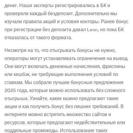
денег. Наши эксперты регистрировались в БК и
проверяли каждый бездепозит. Дополнительно мы
изучали правила акций и условия конторы. Ранее бонус
при регистрации без депозита давал Leon, но пока БК
отказалась от такого формата.
Несмотря на то, что отыгрывать бонусы не нужно,
операторы могут устанавливать ограничения на вывод.
Они могут включать денежные начисления, фриспины
или кешбэк, не требующие выполнения условий по
ставкам. Мы собрали лучшие бонусные предложения
2025 года, которые можно использовать без сложного
отыгрыша. Узнайте, какие казино предлагают такие
акции и как получить бонус без лишних требований. В
интернете можно встретить множество сайтов и
ресурсов, которые предлагают недействительные или
поддельные промокоды. Использование таких