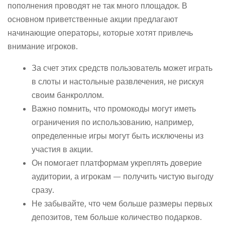
пополнения проводят не так много площадок. В
основном приветственные акции предлагают
начинающие операторы, которые хотят привлечь
внимание игроков.
За счет этих средств пользователь может играть
в слоты и настольные развлечения, не рискуя
своим банкроллом.
Важно помнить, что промокоды могут иметь
ограничения по использованию, например,
определенные игры могут быть исключены из
участия в акции.
Он помогает платформам укреплять доверие
аудитории, а игрокам — получить чистую выгоду
сразу.
Не забывайте, что чем больше размеры первых
депозитов, тем больше количество подарков.