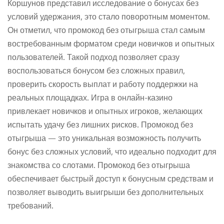
Коршунов представил исследование о бонусах без
условий удержания, это стало поворотным моментом.
Он отметил, что промокод без отыгрыша стал самым
востребованным форматом среди новичков и опытных
пользователей. Такой подход позволяет сразу
воспользоваться бонусом без сложных правил,
проверить скорость выплат и работу поддержки на
реальных площадках. Игра в онлайн-казино
привлекает новичков и опытных игроков, желающих
испытать удачу без лишних рисков. Промокод без
отыгрыша — это уникальная возможность получить
бонус без сложных условий, что идеально подходит для
знакомства со слотами. Промокод без отыгрыша
обеспечивает быстрый доступ к бонусным средствам и
позволяет выводить выигрыши без дополнительных
требований.