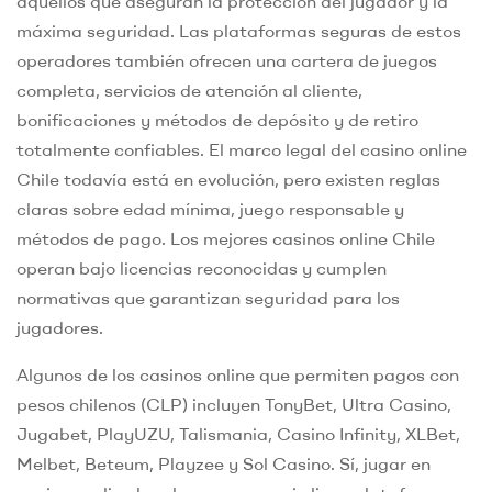
aquellos que aseguran la protección del jugador y la
máxima seguridad. Las plataformas seguras de estos
operadores también ofrecen una cartera de juegos
completa, servicios de atención al cliente,
bonificaciones y métodos de depósito y de retiro
totalmente confiables. El marco legal del casino online
Chile todavía está en evolución, pero existen reglas
claras sobre edad mínima, juego responsable y
métodos de pago. Los mejores casinos online Chile
operan bajo licencias reconocidas y cumplen
normativas que garantizan seguridad para los
jugadores.
Algunos de los casinos online que permiten pagos con
pesos chilenos (CLP) incluyen TonyBet, Ultra Casino,
Jugabet, PlayUZU, Talismania, Casino Infinity, XLBet,
Melbet, Beteum, Playzee y Sol Casino. Sí, jugar en