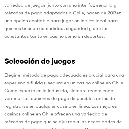
variedad de juegos, junto con una interfaz sencilla y
métodos de pago adaptados a Chile, hacen de 20Bet
una opción confiable para jugar online. Es ideal para
quienes buscan comodidad, seguridad y ofertas
constantes tanto en casino como en deportes.
Selección de juegos
Elegir el método de pago adecuado es crucial para una
experiencia fluida y segura en un casino online en Chile.
Como experto en la industria, siempre recomiendo
verificar las opciones de pago disponibles antes de
registrarse en cualquier casino en línea. Los mejores
casinos online en Chile ofrecen una variedad de
métodos de pago que se ajustan a las necesidades de