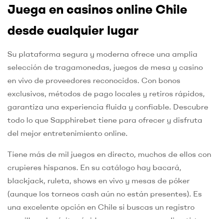
Juega en casinos online Chile
desde cualquier lugar
Su plataforma segura y moderna ofrece una amplia
selección de tragamonedas, juegos de mesa y casino
en vivo de proveedores reconocidos. Con bonos
exclusivos, métodos de pago locales y retiros rápidos,
garantiza una experiencia fluida y confiable. Descubre
todo lo que Sapphirebet tiene para ofrecer y disfruta
del mejor entretenimiento online.
Tiene más de mil juegos en directo, muchos de ellos con
crupieres hispanos. En su catálogo hay bacará,
blackjack, ruleta, shows en vivo y mesas de póker
(aunque los torneos cash aún no están presentes). Es
una excelente opción en Chile si buscas un registro