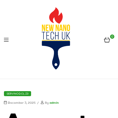
0
Menu
New
Nano
CATEGORIES
SERVINCO.CL Z3
Tech
December 3, 2025
By
admin