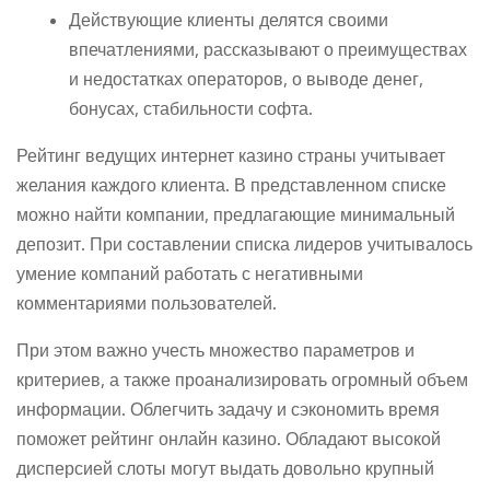
Действующие клиенты делятся своими
впечатлениями, рассказывают о преимуществах
и недостатках операторов, о выводе денег,
бонусах, стабильности софта.
Рейтинг ведущих интернет казино страны учитывает
желания каждого клиента. В представленном списке
можно найти компании, предлагающие минимальный
депозит. При составлении списка лидеров учитывалось
умение компаний работать с негативными
комментариями пользователей.
При этом важно учесть множество параметров и
критериев, а также проанализировать огромный объем
информации. Облегчить задачу и сэкономить время
поможет рейтинг онлайн казино. Обладают высокой
дисперсией слоты могут выдать довольно крупный