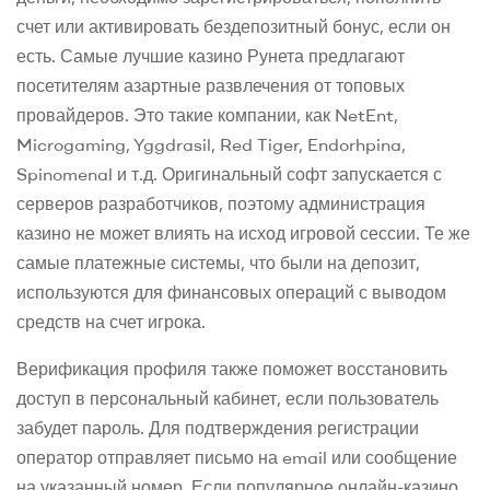
счет или активировать бездепозитный бонус, если он
есть. Самые лучшие казино Рунета предлагают
посетителям азартные развлечения от топовых
провайдеров. Это такие компании, как NetEnt,
Microgaming, Yggdrasil, Red Tiger, Endorhpina,
Spinomenal и т.д. Оригинальный софт запускается с
серверов разработчиков, поэтому администрация
казино не может влиять на исход игровой сессии. Те же
самые платежные системы, что были на депозит,
используются для финансовых операций с выводом
средств на счет игрока.
Верификация профиля также поможет восстановить
доступ в персональный кабинет, если пользователь
забудет пароль. Для подтверждения регистрации
оператор отправляет письмо на email или сообщение
на указанный номер. Если популярное онлайн-казино