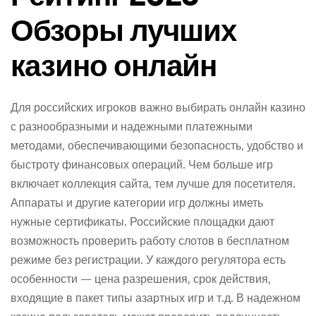
Обзоры лучших
казино онлайн
Для российских игроков важно выбирать онлайн казино
с разнообразными и надежными платежными
методами, обеспечивающими безопасность, удобство и
быстроту финансовых операций. Чем больше игр
включает коллекция сайта, тем лучше для посетителя.
Аппараты и другие категории игр должны иметь
нужные сертификаты. Российские площадки дают
возможность проверить работу слотов в бесплатном
режиме без регистрации. У каждого регулятора есть
особенности — цена разрешения, срок действия,
входящие в пакет типы азартных игр и т.д. В надежном