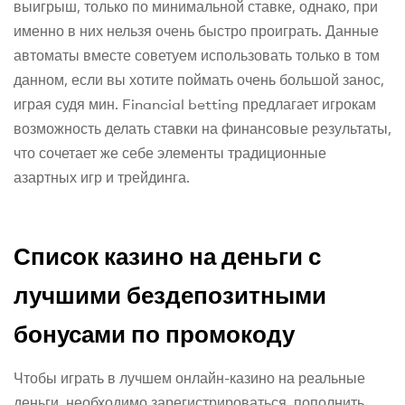
выигрыш, только по минимальной ставке, однако, при
именно в них нельзя очень быстро проиграть. Данные
автоматы вместе советуем использовать только в том
данном, если вы хотите поймать очень большой занос,
играя судя мин. Financial betting предлагает игрокам
возможность делать ставки на финансовые результаты,
что сочетает же себе элементы традиционные
азартных игр и трейдинга.
Список казино на деньги с
лучшими бездепозитными
бонусами по промокоду
Чтобы играть в лучшем онлайн-казино на реальные
деньги, необходимо зарегистрироваться, пополнить