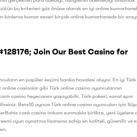
itenin gerçekten para ödediği, hangisinin ödemediği anlamak
k bütün bu kriterleri göz önüne alarak en iyi online kumarhanel
gün binlerce kumar severi birçok online kumarhanede bir aray
#128176; Join Our Best Casino for
cuların en popüler seçimi banka havalesi oluyor. En iyi Türk
 online casinolar gibi Türk online casino oyuncularının
anlı casino heyecanını yaşayabilir, Türk pokeri, sanal spor
ilirsiniz. Bets10 ayrıca Türk online casino oyuncuları için Süp
rBahis canlı casino imkanı sunmakla birlikte, yeni üyelere 
esmi oyun oynatma lisansına sahip en kaliteli, güvenilir ve 
den.