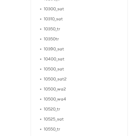
10300_sat
10310_sat
10350_tr
10350tr
10390_sat
10400_sat
10500_sat
10500_sat2
10500_wa2
10500_wa4
10520_tr
10525_sat
10550_tr