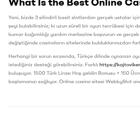
What Is the Best Online Ca
Yani, bizde 3 silindirli basit slotlardan gerçek ustalar 
şeyi bulabilirsiniz; ki uzun süreli bir oyun tecrübesi için
kumar bağımlılığı yardım merkezine başvurun ve gerçek 
değiştiğinde casinoların sitelerinde bulduklarınızdan farkl
Herhangi bir sorun sırasında, Türkçe dilinde oynanan o
istediğiniz desteği görebilirsiniz. Farklı
https://kajtovik
buluşuyor. 1500 Türk Lirası Hoş geldin Bonusu + 150 Üc
başlamanızı sağlıyor. Online casino sitesi WebbySlot an