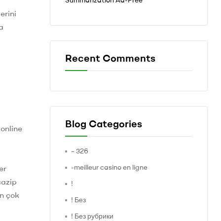
erini
a
Recent Comments
Blog Categories
 online
– 326
-meilleur casino en ligne
er
cazip
!
en çok
! Без
! Без рубрики