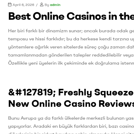
UK
April 6, 2026
By
admin
Best Online Casinos in t
best
fire
Her biri farklı bir dinamizm sunar; ancak burada odak gen
proof
paint
temposu ve hissi farklıdır; bu da herkese kendi tarzına u
yöntemlere ağırlık veren sitelerde süreç çoğu zaman daha
tamamlanmadan gönderilen talepler reddedilebilir veya 
Özellikle yeni üyelerin ilk çekiminde ek doğrulama isten
&#127819; Freshly Squeez
New Online Casino Review
Bunu Avrupa ya da farklı ülkelerde merkezli bulunan ya
yapıyorlar. Aradaki en büyük farklardan biri, bazı casino 