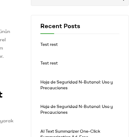
Recent Posts
rünün
rel
Test rest
im
r.
Test rest
Hoja de Seguridad N-Butanol: Uso y
Precauciones
t
Hoja de Seguridad N-Butanol: Uso y
Precauciones
ayarak
AI Text Summarizer One-Click
Summarization Ad-Free