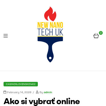
0
Menu
New
Nano
CATEGORIES
CASINOSLOVENSKO1402
Tech
February 14, 2026
By
admin
Ako si vybrať online