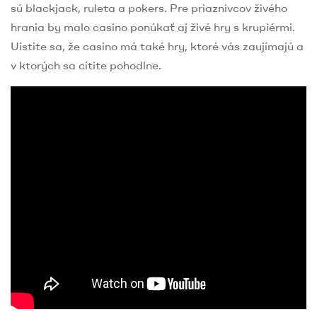
sú blackjack, ruleta a pokers. Pre priaznivcov živého
hrania by malo casino ponúkať aj živé hry s krupiérmi.
Uistite sa, že casino má také hry, ktoré vás zaujímajú a
v ktorých sa cítite pohodlne.