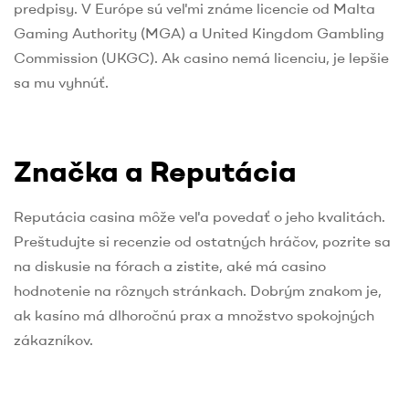
predpisy. V Európe sú veľmi známe licencie od Malta
Gaming Authority (MGA) a United Kingdom Gambling
Commission (UKGC). Ak casino nemá licenciu, je lepšie
sa mu vyhnúť.
Značka a Reputácia
Reputácia casina môže veľa povedať o jeho kvalitách.
Preštudujte si recenzie od ostatných hráčov, pozrite sa
na diskusie na fórach a zistite, aké má casino
hodnotenie na rôznych stránkach. Dobrým znakom je,
ak kasíno má dlhoročnú prax a množstvo spokojných
zákazníkov.