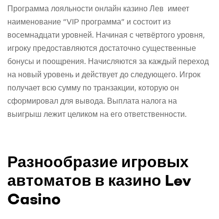
Программа лояльности онлайн казино Лев имеет
наименование “VIP программа” и состоит из
восемнадцати уровней. Начиная с четвёртого уровня,
игроку предоставляются достаточно существенные
бонусы и поощрения. Начисляются за каждый переход
на новый уровень и действует до следующего. Игрок
получает всю сумму по транзакции, которую он
сформировал для вывода. Выплата налога на
выигрыш лежит целиком на его ответственности.
Разнообразие игровых
автоматов в казино Lev
Casino