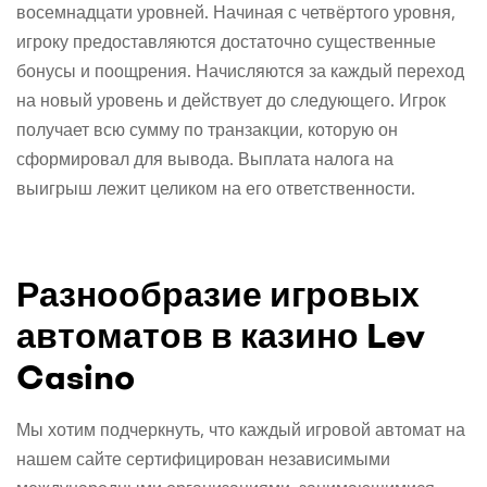
восемнадцати уровней. Начиная с четвёртого уровня,
игроку предоставляются достаточно существенные
бонусы и поощрения. Начисляются за каждый переход
на новый уровень и действует до следующего. Игрок
получает всю сумму по транзакции, которую он
сформировал для вывода. Выплата налога на
выигрыш лежит целиком на его ответственности.
Разнообразие игровых
автоматов в казино Lev
Casino
Мы хотим подчеркнуть, что каждый игровой автомат на
нашем сайте сертифицирован независимыми