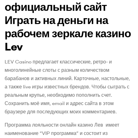
UK
официальный сайт
Играть на деньги на
рабочем зеркале казино
Lev
LEV Casino предлагает классические, ретро- и
многолинейные слоты с разным количеством
барабанов и активных линий. Карточные, настольные,
а также live игры известных брендов. Чтобы сыграть с
реальным крупье, необходимо пополнить счет.
Сохранить моё имя, email и адрес сайта в этом
браузере для последующих моих комментариев.
Программа лояльности онлайн казино Лев имеет
наименование “VIP программа” и состоит из