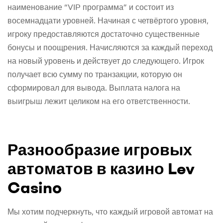
наименование “VIP программа” и состоит из
восемнадцати уровней. Начиная с четвёртого уровня,
игроку предоставляются достаточно существенные
бонусы и поощрения. Начисляются за каждый переход
на новый уровень и действует до следующего. Игрок
получает всю сумму по транзакции, которую он
сформировал для вывода. Выплата налога на
выигрыш лежит целиком на его ответственности.
Разнообразие игровых
автоматов в казино Lev
Casino
Мы хотим подчеркнуть, что каждый игровой автомат на