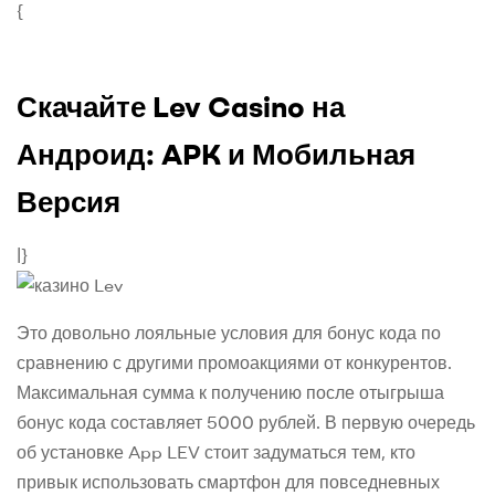
{
Скачайте Lev Casino на
Андроид: APK и Мобильная
Версия
|}
Это довольно лояльные условия для бонус кода по
сравнению с другими промоакциями от конкурентов.
Максимальная сумма к получению после отыгрыша
бонус кода составляет 5000 рублей. В первую очередь
об установке App LEV стоит задуматься тем, кто
привык использовать смартфон для повседневных