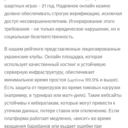
азартных играх – 21 год. Надежное онлайн казино
должно обеспечивать строгую верификацию, исключая
доступ несовершеннолетним. Игнорирование этого
требования – не только юридическое нарушение, но и
социальная безответственность.
В нашем рейтинге представленные лицензированные
украинские клубы. Онлайн площадка, которая
использует качественный хостинг и устойчивую
серверную инфраструктуру, обеспечивает
минимальное время простоя (uptime 99.9% и выше).
Есть защита от перегрузок во время пиковых нагрузок
(например, в турнирах или матч-днях). Такие вебсайты
устойчивы к кибератакам, которые могут привести к
утечкам данных, потере ставок или отключению. Если
платформа работает медленно, «висит» во время
вращения барабанов или выдает ошибки при