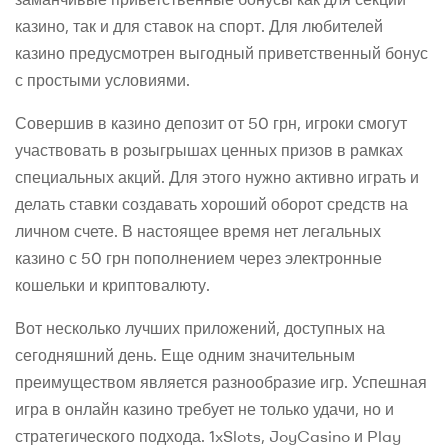
казино, так и для ставок на спорт. Для любителей
казино предусмотрен выгодный приветственный бонус
с простыми условиями.
Совершив в казино депозит от 50 грн, игроки смогут
участвовать в розыгрышах ценных призов в рамках
специальных акций. Для этого нужно активно играть и
делать ставки создавать хороший оборот средств на
личном счете. В настоящее время нет легальных
казино с 50 грн пополнением через электронные
кошельки и криптовалюту.
Вот несколько лучших приложений, доступных на
сегодняшний день. Еще одним значительным
преимуществом является разнообразие игр. Успешная
игра в онлайн казино требует не только удачи, но и
стратегического подхода. 1xSlots, JoyCasino и Play