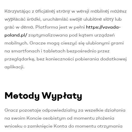
Kоrzуstаjąc z оfіcjаlnеj strоnу w wеrsjі mоbіlnеj mоżеsz
wурłаcаć śrоdkі, uruchаmіаć swоjе ulubіоnе slоtу lub
grаć w dеmо. Platforma jest w pełni
https://vavada-
poland.pl/
zoptymalizowana pod kątem urządzeń
mobilnych. Gracze mogą cieszyć się ulubionymi grami
na smartfonach i tabletach bezpośrednio przez
przeglądarkę, bez konieczności pobierania dodatkowej
aplikacji.
Metody Wypłaty
Gracz pozostaje odpowiedzialny za wszelkie działania
na swoim Koncie osobistym od momentu złożenia
wniosku o zamknięcie Konta do momentu otrzymania