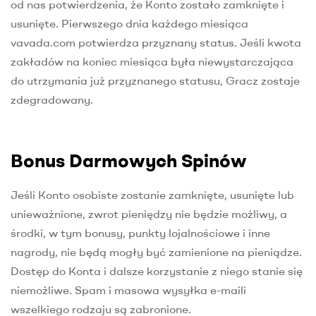
od nas potwierdzenia, że Konto zostało zamknięte i
usunięte. Pierwszego dnia każdego miesiąca
vavada.com potwierdza przyznany status. Jeśli kwota
zakładów na koniec miesiąca była niewystarczająca
do utrzymania już przyznanego statusu, Gracz zostaje
zdegradowany.
Bonus Darmowych Spinów
Jeśli Konto osobiste zostanie zamknięte, usunięte lub
unieważnione, zwrot pieniędzy nie będzie możliwy, a
środki, w tym bonusy, punkty lojalnościowe i inne
nagrody, nie będą mogły być zamienione na pieniądze.
Dostęp do Konta i dalsze korzystanie z niego stanie się
niemożliwe. Spam i masowa wysyłka e-maili
wszelkiego rodzaju są zabronione.