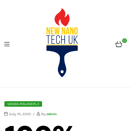
0
Menu
New
Nano
CATEGORIES
VAVADA-POLAND.PL Z
Tech
July 19, 2025
By
admin