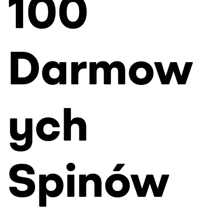
100
Darmow
ych
Spinów