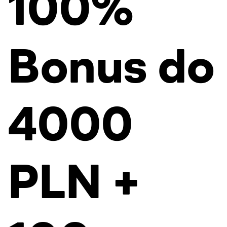
100%
UK
Bonus do
4000
PLN +