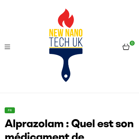
0
Menu
New
Nano
CATEGORIES
FR
Alprazolam : Quel est son
Tech
médicament de