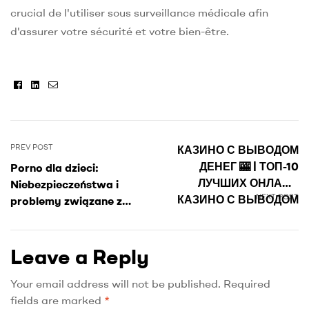
crucial de l'utiliser sous surveillance médicale afin
d'assurer votre sécurité et votre bien-être.
Facebook
Linkedin
Email
Post
PREV POST
КАЗИНО С ВЫВОДОМ
navigation
ДЕНЕГ 🎰 | ТОП-10
Porno dla dzieci:
ЛУЧШИХ ОНЛАЙН
Niebezpieczeństwa i
NEXT POST
КАЗИНО С ВЫВОДОМ
problemy związane z
ДЕНЕГ 2024 ГОДА ✅
rozpowszechnianiem w
polskim Internecie
Leave a Reply
Your email address will not be published.
Required
fields are marked
*