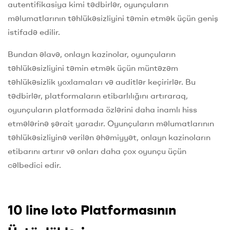
autentifikasiya kimi tədbirlər, oyunçuların
məlumatlarının təhlükəsizliyini təmin etmək üçün geniş
istifadə edilir.
Bundan əlavə, onlayn kazinolar, oyunçuların
təhlükəsizliyini təmin etmək üçün müntəzəm
təhlükəsizlik yoxlamaları və auditlər keçirirlər. Bu
tədbirlər, platformaların etibarlılığını artıraraq,
oyunçuların platformada özlərini daha inamlı hiss
etmələrinə şərait yaradır. Oyunçuların məlumatlarının
təhlükəsizliyinə verilən əhəmiyyət, onlayn kazinoların
etibarını artırır və onları daha çox oyunçu üçün
cəlbedici edir.
10 line loto Platformasının