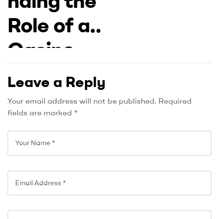
nding the
game show with a live
dealer Join us in 2024
Role of a
Casino
Host
Leave a Reply
Your email address will not be published.
Required
fields are marked
*