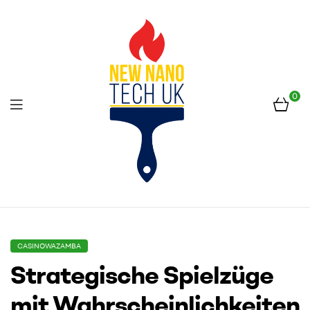
0
Menu
New
Nano
CATEGORIES
CASINOWAZAMBA
Strategische Spielzüge
Tech
mit Wahrscheinlichkeiten