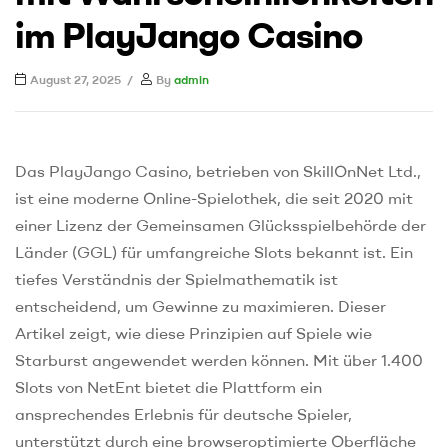
UK
im PlayJango Casino
August 27, 2025
By
admin
Das PlayJango Casino, betrieben von SkillOnNet Ltd.,
ist eine moderne Online-Spielothek, die seit 2020 mit
einer Lizenz der Gemeinsamen Glücksspielbehörde der
Länder (GGL) für umfangreiche Slots bekannt ist. Ein
tiefes Verständnis der Spielmathematik ist
entscheidend, um Gewinne zu maximieren. Dieser
Artikel zeigt, wie diese Prinzipien auf Spiele wie
Starburst angewendet werden können. Mit über 1.400
Slots von NetEnt bietet die Plattform ein
ansprechendes Erlebnis für deutsche Spieler,
unterstützt durch eine browseroptimierte Oberfläche