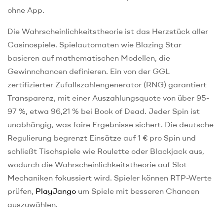
ohne App.
Die Wahrscheinlichkeitstheorie ist das Herzstück aller
Casinospiele. Spielautomaten wie Blazing Star
basieren auf mathematischen Modellen, die
Gewinnchancen definieren. Ein von der GGL
zertifizierter Zufallszahlengenerator (RNG) garantiert
Transparenz, mit einer Auszahlungsquote von über 95-
97 %, etwa 96,21 % bei Book of Dead. Jeder Spin ist
unabhängig, was faire Ergebnisse sichert. Die deutsche
Regulierung begrenzt Einsätze auf 1 € pro Spin und
schließt Tischspiele wie Roulette oder Blackjack aus,
wodurch die Wahrscheinlichkeitstheorie auf Slot-
Mechaniken fokussiert wird. Spieler können RTP-Werte
prüfen,
PlayJango
um Spiele mit besseren Chancen
auszuwählen.